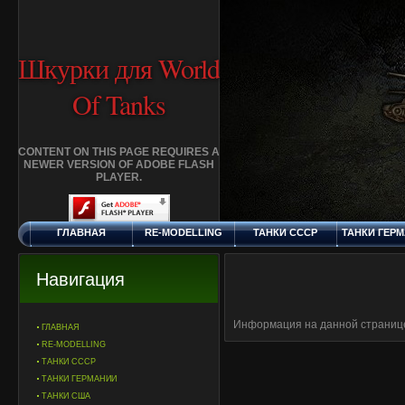
Шкурки для World
Of Tanks
CONTENT ON THIS PAGE REQUIRES A
NEWER VERSION OF ADOBE FLASH
PLAYER.
ГЛАВНАЯ
RE-MODELLING
ТАНКИ СССР
ТАНКИ ГЕР
ПЯТНИЦА, 7.8.2026
ДОБАВИТЬ
КЛАНЫ
FAQ
СТАНДАР
ШКУРКУ
ШКУРК
Навигация
Информация на данной странице
ГЛАВНАЯ
RE-MODELLING
ТАНКИ СССР
ТАНКИ ГЕРМАНИИ
ТАНКИ США