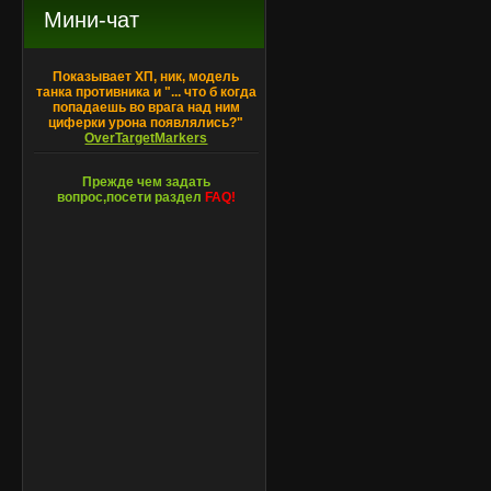
Мини-чат
Показывает ХП, ник, модель
танка противника и "... что б когда
попадаешь во врага над ним
циферки урона появлялись?"
OverTargetMarkers
Прежде чем задать
вопрос,посети раздел
FAQ!