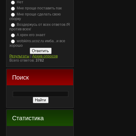
Нет
Мне проще поставить пак
Мне проще сделать свою
сборку
Воздержусь от всех ответов /Я
против всех/
А хрен его знает
wotskins.ucoz.ru имба...и все
хорошо
Результаты
|
Архив опросов
Всего ответов:
3782
Поиск
Статистика