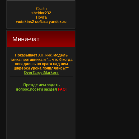
Скайп
sheldor232
Почта
wotskins2 собака yandex.ru
Мини-чат
Показывает ХП, ник, модель
танка противника и "... что б когда
попадаешь во врага над ним
циферки урона появлялись?"
OverTargetMarkers
Прежде чем задать
вопрос,посети раздел
FAQ!