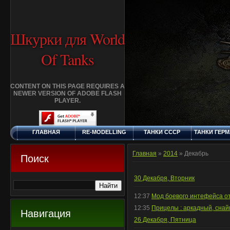
Шкурки для World
Of Tanks
CONTENT ON THIS PAGE REQUIRES A
NEWER VERSION OF ADOBE FLASH
PLAYER.
ГЛАВНАЯ
RE-MODELLING
ТАНКИ СССР
ТАНКИ ГЕР
СУББОТА, 8.8.2026
ДОБАВИТЬ
КЛАНЫ
FAQ
СТАНДАР
ШКУРКУ
ШКУРК
Главная
»
2014
»
Декабрь
Поиск
30 Декабря, Вторник
12:37
Мод боевого интефейса от 
12:35
Прицелы : аркадный, снай
Навигация
26 Декабря, Пятница