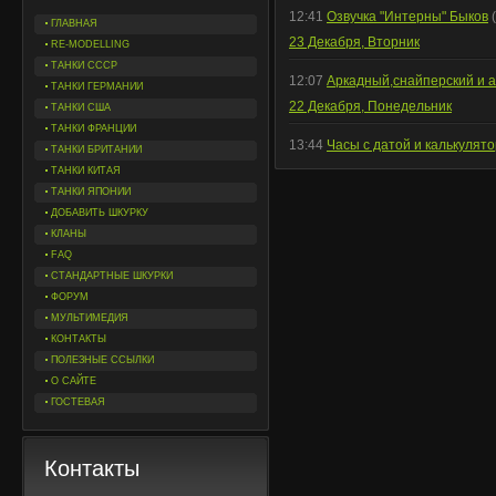
12:41
Озвучка "Интерны" Быков
ГЛАВНАЯ
23 Декабря, Вторник
RE-MODELLING
ТАНКИ СССР
12:07
Аркадный,снайперский и 
ТАНКИ ГЕРМАНИИ
22 Декабря, Понедельник
ТАНКИ США
ТАНКИ ФРАНЦИИ
13:44
Часы с датой и калькулято
ТАНКИ БРИТАНИИ
ТАНКИ КИТАЯ
ТАНКИ ЯПОНИИ
ДОБАВИТЬ ШКУРКУ
КЛАНЫ
FAQ
СТАНДАРТНЫЕ ШКУРКИ
ФОРУМ
МУЛЬТИМЕДИЯ
КОНТАКТЫ
ПОЛЕЗНЫЕ ССЫЛКИ
О САЙТЕ
ГОСТЕВАЯ
Контакты