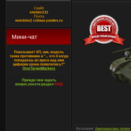
Скайп
sheldor232
Почта
wotskins2 собака yandex.ru
Мини-чат
Показывает ХП, ник, модель
танка противника и "... что б когда
попадаешь во врага над ним
циферки урона появлялись?"
OverTargetMarkers
Прежде чем задать
вопрос,посети раздел
FAQ!
Категория:
Американские легкие