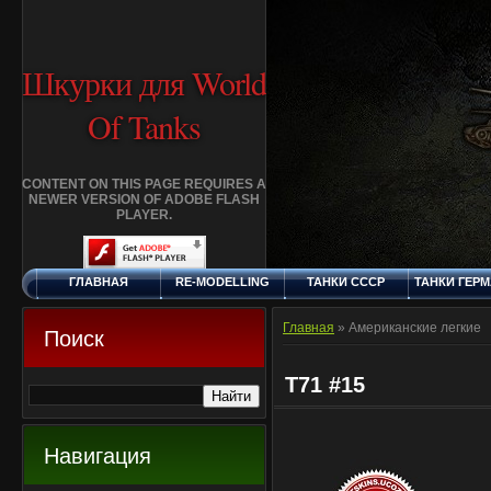
Шкурки для World
Of Tanks
CONTENT ON THIS PAGE REQUIRES A
NEWER VERSION OF ADOBE FLASH
PLAYER.
ГЛАВНАЯ
RE-MODELLING
ТАНКИ СССР
ТАНКИ ГЕР
СУББОТА, 8.8.2026
ДОБАВИТЬ
КЛАНЫ
FAQ
СТАНДАР
ШКУРКУ
ШКУРК
Главная
»
Американские легкие
Поиск
T71 #15
Навигация