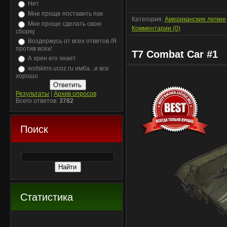
Нет
Мне проще поставить пак
Категория:
Американские легкие
Мне проще сделать свою
Комментарии (0)
сборку
Воздержусь от всех ответов /Я
против всех/
T7 Combat Car #1
А хрен его знает
wotskins.ucoz.ru имба...и все
хорошо
Результаты
|
Архив опросов
Всего ответов:
3782
Поиск
Статистика