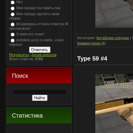
Нет
Мне проще поставить пак
Мне проще сделать свою
сборку
Воздержусь от всех ответов /Я
против всех/
А хрен его знает
Категория:
Китайские средние
| 
wotskins.ucoz.ru имба...и все
Комментарии (4)
хорошо
Результаты
|
Архив опросов
Type 59 #4
Всего ответов:
3782
Поиск
Статистика