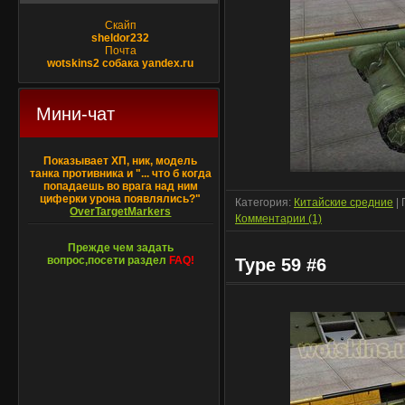
Скайп
sheldor232
Почта
wotskins2 собака yandex.ru
Мини-чат
Показывает ХП, ник, модель
танка противника и "... что б когда
попадаешь во врага над ним
циферки урона появлялись?"
Категория:
Китайские средние
| 
OverTargetMarkers
Комментарии (1)
Прежде чем задать
вопрос,посети раздел
FAQ!
Type 59 #6