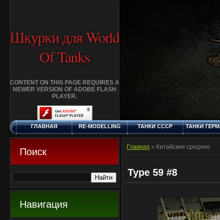
Шкурки для World
Of Tanks
CONTENT ON THIS PAGE REQUIRES A
NEWER VERSION OF ADOBE FLASH
PLAYER.
ГЛАВНАЯ
RE-MODELLING
ТАНКИ СССР
ТАНКИ ГЕР
ЧЕТВЕРГ, 6.8.2026
ДОБАВИТЬ
КЛАНЫ
FAQ
СТАНДАР
ШКУРКУ
ШКУРК
Главная
»
Китайские средние
Поиск
Type 59 #8
Навигация