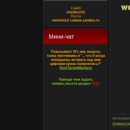
Скайп
sheldor232
Почта
wotskins2 собака yandex.ru
Мини-чат
Показывает ХП, ник, модель
танка противника и "... что б когда
попадаешь во врага над ним
циферки урона появлялись?"
OverTargetMarkers
Прежде чем задать
вопрос,посети раздел
FAQ!
Категория
Комментар