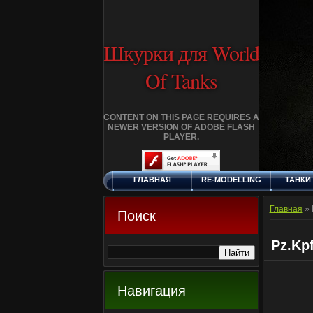
Шкурки для World
Of Tanks
CONTENT ON THIS PAGE REQUIRES A
NEWER VERSION OF ADOBE FLASH
PLAYER.
ГЛАВНАЯ
RE-MODELLING
ТАНКИ
ЧЕТВЕРГ, 6.8.2026
ДОБАВИТЬ
КЛАНЫ
FA
ШКУРКУ
Главная
»
Поиск
Pz.Kpf
Навигация