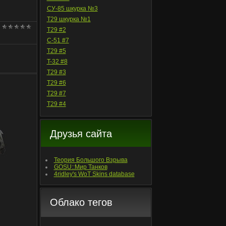
СУ-85 шкурка №3
T29 шкурка №1
T29 #2
С-51 #7
T29 #5
T-32 #8
T29 #3
T29 #6
T29 #7
T29 #4
Друзья сайта
Теория Большого Взрыва
GOSU::Мир Танков
4ridley's WoT Skins database
Облако тегов