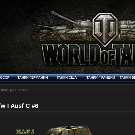
 СССР
ТАНКИ ГЕРМАНИИ
ТАНКИ США
ТАНКИ ФРАНЦИИ
ТАНКИ Б
Q
СТАНДАРТНЫЕ
ФОРУМ
МУЛЬТИМЕДИЯ
КОНТ
ШКУРКИ
Немецкие легкие
w I Ausf C #6