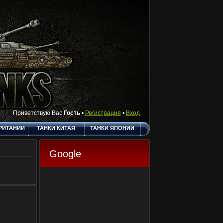
Приветствую Вас
Гость
•
Регистрация
•
Вход
РИТАНИИ
ТАНКИ КИТАЯ
ТАНКИ ЯПОНИИ
АКТЫ
ПОЛЕЗНЫЕ
О САЙТЕ
ССЫЛКИ
Google
ГОСТЕВАЯ