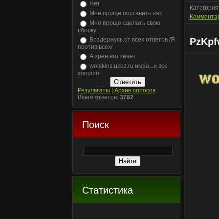
Нет
Категория
Мне проще поставить пак
Комментар
Мне проще сделать свою
сборку
Воздержусь от всех ответов /Я
PzKpf
против всех/
А хрен его знает
wotskins.ucoz.ru имба...и все
хорошо
Результаты
|
Архив опросов
Всего ответов:
3782
Поиск
Статистика