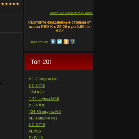
Watch live video from iguarich on ru.twitch.tv
Смотрите ежедневные стримы от
клана RED-K с 22:00 и до 2:00 по
МСК
Поделиться
Топ 20!
ИС-7 шкурка №1
ИС-3 #16
T-54 #20
Т-44 шкурка №16
ИС-4 #38
Т34-85 шкурка №5
КВ-3 шкурка №1
ИС-3 #18
КВ #26
Pz IV #3