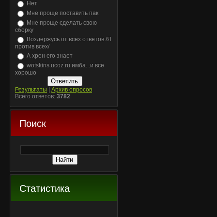
Нет
Мне проще поставить пак
Мне проще сделать свою
сборку
Воздержусь от всех ответов /Я
против всех/
А хрен его знает
wotskins.ucoz.ru имба...и все
хорошо
Результаты
|
Архив опросов
Всего ответов:
3782
Поиск
Статистика