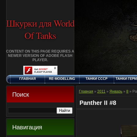
Шкурки для World
Of Tanks
CONTENT ON THIS PAGE REQUIRES A
NEWER VERSION OF ADOBE FLASH
PLAYER.
ГЛАВНАЯ
RE-MODELLING
ТАНКИ СССР
ТАНКИ ГЕР
ЧЕТВЕРГ, 6.8.2026
ДОБАВИТЬ
КЛАНЫ
FAQ
СТАНДАР
ШКУРКУ
ШКУРК
Главная
»
2011
»
Январь
»
8
» Pan
Поиск
Panther II #8
Навигация