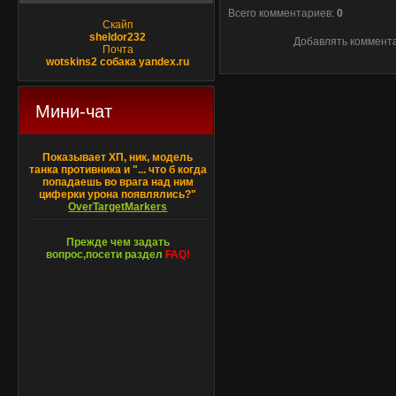
Всего комментариев
:
0
Скайп
sheldor232
Добавлять коммента
Почта
wotskins2 собака yandex.ru
Мини-чат
Показывает ХП, ник, модель
танка противника и "... что б когда
попадаешь во врага над ним
циферки урона появлялись?"
OverTargetMarkers
Прежде чем задать
вопрос,посети раздел
FAQ!