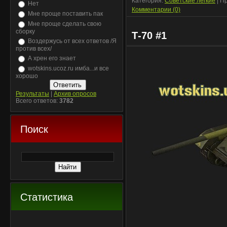
Категория:
Советские легкие
| П
Нет
Комментарии (0)
Мне проще поставить пак
Мне проще сделать свою
сборку
Т-70 #1
Воздержусь от всех ответов /Я
против всех/
А хрен его знает
wotskins.ucoz.ru имба...и все
хорошо
Результаты
|
Архив опросов
Всего ответов:
3782
Поиск
Статистика