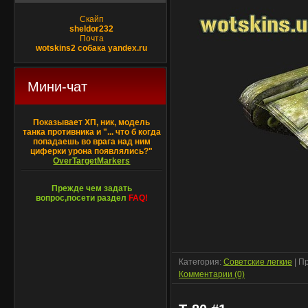
Скайп
sheldor232
Почта
wotskins2 собака yandex.ru
Мини-чат
Показывает ХП, ник, модель
танка противника и "... что б когда
попадаешь во врага над ним
циферки урона появлялись?"
OverTargetMarkers
Прежде чем задать
вопрос,посети раздел
FAQ!
Категория:
Советские легкие
| П
Комментарии (0)