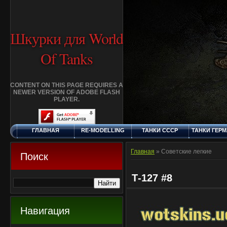
Шкурки для World
Of Tanks
CONTENT ON THIS PAGE REQUIRES A
NEWER VERSION OF ADOBE FLASH
PLAYER.
ГЛАВНАЯ
RE-MODELLING
ТАНКИ СССР
ТАНКИ ГЕР
СУББОТА, 8.8.2026
ДОБАВИТЬ
КЛАНЫ
FAQ
СТАНДАР
ШКУРКУ
ШКУРК
Главная
»
Советские легкие
Поиск
Т-127 #8
Навигация