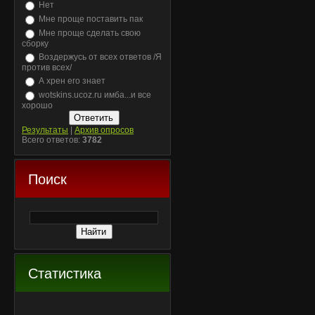
Нет
Мне проще поставить пак
Мне проще сделать свою
сборку
Воздержусь от всех ответов /Я
против всех/
А хрен его знает
wotskins.ucoz.ru имба...и все
хорошо
Результаты
|
Архив опросов
Всего ответов:
3782
Поиск
Статистика