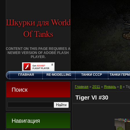
Шкурки для World
Of Tanks
CONTENT ON THIS PAGE REQUIRES A
NEWER VERSION OF ADOBE FLASH
PLAYER.
ГЛАВНАЯ
RE-MODELLING
ТАНКИ СССР
ТАНКИ ГЕР
ПЯТНИЦА, 7.8.2026
ДОБАВИТЬ
КЛАНЫ
FAQ
СТАНДАР
ШКУРКУ
ШКУРК
Главная
»
2011
»
Январь
»
8
» Ti
Поиск
Tiger VI #30
Навигация