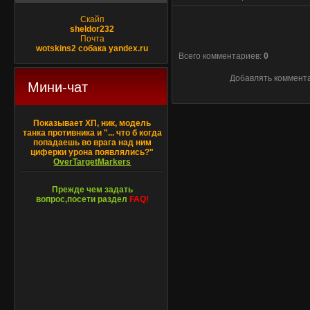
Скайп
sheldor232
Почта
wotskins2 собака yandex.ru
Всего комментариев
:
0
Добавлять коммента
Мини-чат
Показывает ХП, ник, модель
танка противника и "... что б когда
попадаешь во врага над ним
циферки урона появлялись?"
OverTargetMarkers
Прежде чем задать
вопрос,посети раздел
FAQ!