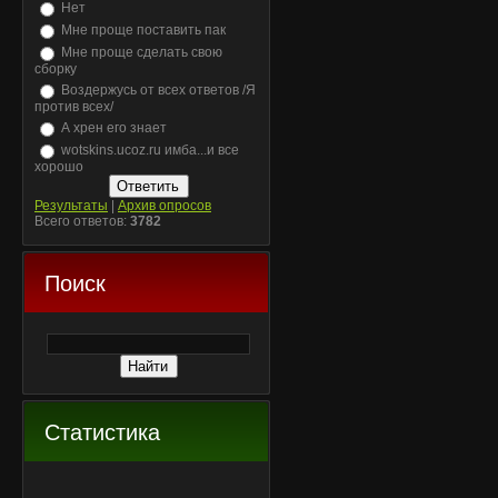
Нет
Мне проще поставить пак
Мне проще сделать свою
сборку
Воздержусь от всех ответов /Я
против всех/
А хрен его знает
wotskins.ucoz.ru имба...и все
хорошо
Результаты
|
Архив опросов
Всего ответов:
3782
Поиск
Статистика