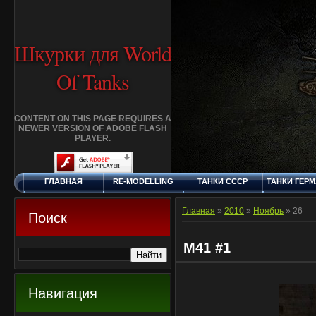
Шкурки для World
Of Tanks
CONTENT ON THIS PAGE REQUIRES A
NEWER VERSION OF ADOBE FLASH
PLAYER.
ГЛАВНАЯ
RE-MODELLING
ТАНКИ СССР
ТАНКИ ГЕР
ЧЕТВЕРГ, 6.8.2026
ДОБАВИТЬ
КЛАНЫ
FAQ
СТАНДАР
ШКУРКУ
ШКУРК
Главная
»
2010
»
Ноябрь
»
26
Поиск
M41 #1
Навигация