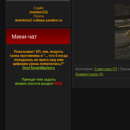
Скайп
sheldor232
Почта
wotskins2 собака yandex.ru
Мини-чат
Показывает ХП, ник, модель
танка противника и "... что б когда
попадаешь во врага над ним
циферки урона появлялись?"
OverTargetMarkers
Категория:
Советские ПТ
| Просм
Комментарии (0)
Прежде чем задать
вопрос,посети раздел
FAQ!