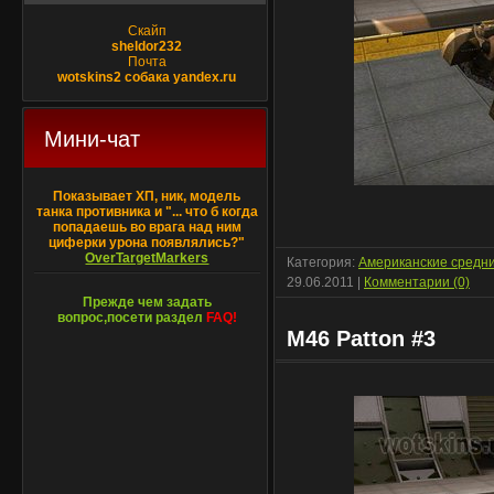
Скайп
sheldor232
Почта
wotskins2 собака yandex.ru
Мини-чат
Показывает ХП, ник, модель
танка противника и "... что б когда
попадаешь во врага над ним
циферки урона появлялись?"
OverTargetMarkers
Категория:
Американские средн
29.06.2011
|
Комментарии (0)
Прежде чем задать
вопрос,посети раздел
FAQ!
M46 Patton #3