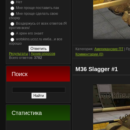
Нет
Мне проще поставить пак
Мне проще сделать свою
сборку
Воздержусь от всех ответов /Я
против всех/
А хрен его знает
wotskins.ucoz.ru имба...и все
хорошо
Категория:
Американские ПТ
| П
Результаты
|
Архив опросов
Комментарии (0)
Всего ответов:
3782
M36 Slagger #1
Поиск
Статистика