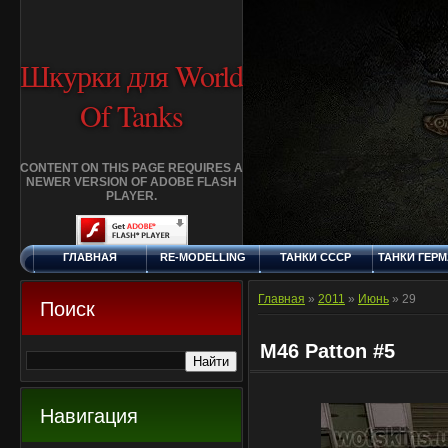
Шкурки для World
Of Tanks
CONTENT ON THIS PAGE REQUIRES A
NEWER VERSION OF ADOBE FLASH
PLAYER.
ГЛАВНАЯ
RE-MODELLING
ТАНКИ СССР
ТАНКИ ГЕР
СУББОТА, 8.8.2026
ДОБАВИТЬ
КЛАНЫ
FAQ
СТАНДАР
ШКУРКУ
ШКУРК
Главная
»
2011
»
Июнь
»
29
Поиск
M46 Patton #5
Навигация