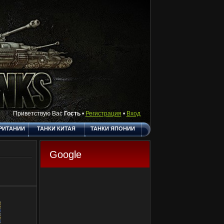
Приветствую Вас
Гость
•
Регистрация
•
Вход
РИТАНИИ
ТАНКИ КИТАЯ
ТАНКИ ЯПОНИИ
АКТЫ
ПОЛЕЗНЫЕ
О САЙТЕ
ССЫЛКИ
Google
ГОСТЕВАЯ