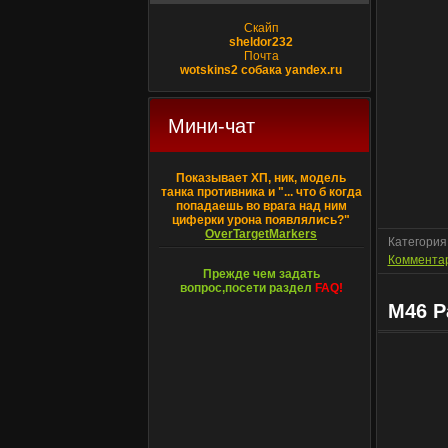
Скайп
sheldor232
Почта
wotskins2 собака yandex.ru
Мини-чат
Показывает ХП, ник, модель
танка противника и "... что б когда
попадаешь во врага над ним
циферки урона появлялись?"
OverTargetMarkers
Категория
Комментар
Прежде чем задать
вопрос,посети раздел
FAQ!
M46 P