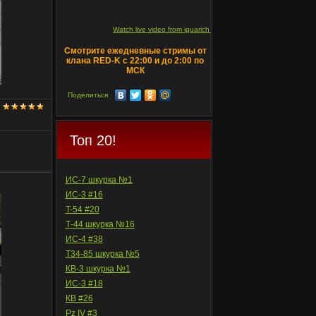
Watch live video from iguarich on ru.twitch.tv
Смотрите ежедневные стримы от
клана RED-K с 22:00 и до 2:00 по
МСК
Поделиться
Топ 20!
ИС-7 шкурка №1
ИС-3 #16
T-54 #20
Т-44 шкурка №16
ИС-4 #38
Т34-85 шкурка №5
КВ-3 шкурка №1
ИС-3 #18
КВ #26
Pz IV #3