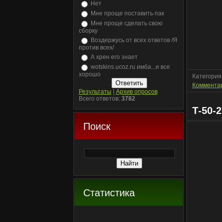
Нет
Мне проще поставить пак
Мне проще сделать свою
сборку
Воздержусь от всех ответов /Я
против всех/
А хрен его знает
wotskins.ucoz.ru имба...и все
хорошо
Категория
Комментар
Результаты
|
Архив опросов
Всего ответов:
3782
Т-50-2
Поиск
Статистика