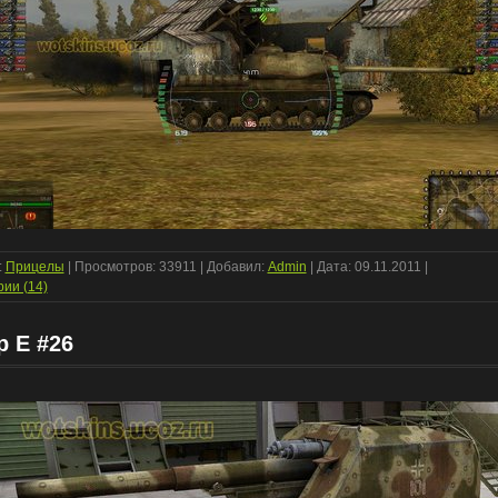
:
Прицелы
| Просмотров: 33911 | Добавил:
Admin
| Дата:
09.11.2011
|
ии (14)
p E #26