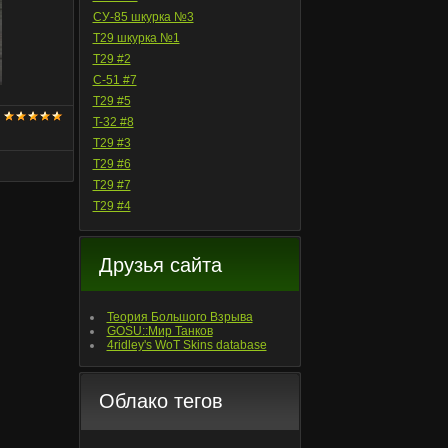
СУ-85 шкурка №3
T29 шкурка №1
T29 #2
С-51 #7
T29 #5
T-32 #8
T29 #3
T29 #6
T29 #7
T29 #4
Друзья сайта
Теория Большого Взрыва
GOSU::Мир Танков
4ridley's WoT Skins database
Облако тегов