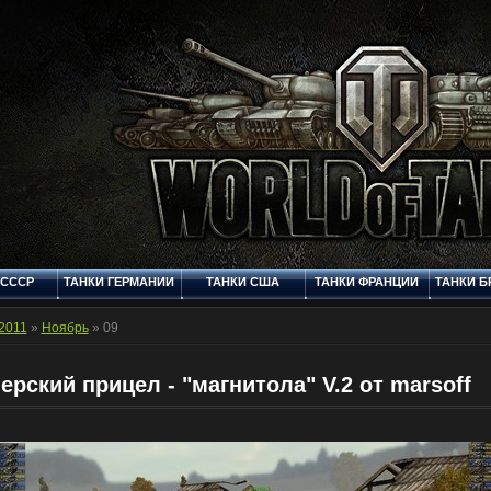
 СССР
ТАНКИ ГЕРМАНИИ
ТАНКИ США
ТАНКИ ФРАНЦИИ
ТАНКИ Б
Q
СТАНДАРТНЫЕ
ФОРУМ
МУЛЬТИМЕДИЯ
КОНТ
ШКУРКИ
2011
»
Ноябрь
»
09
ерский прицел - "магнитола" V.2 от marsoff