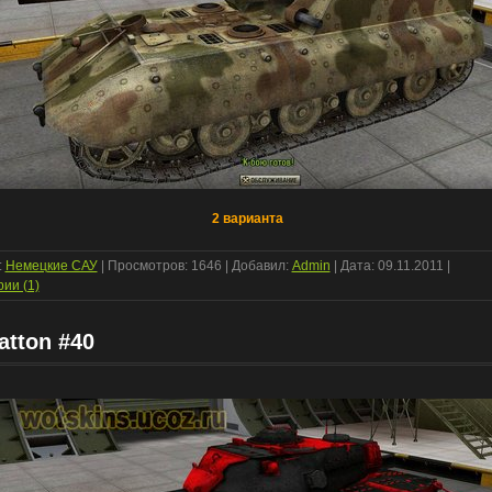
2 варианта
:
Немецкие САУ
| Просмотров: 1646 | Добавил:
Admin
| Дата:
09.11.2011
|
ии (1)
atton #40