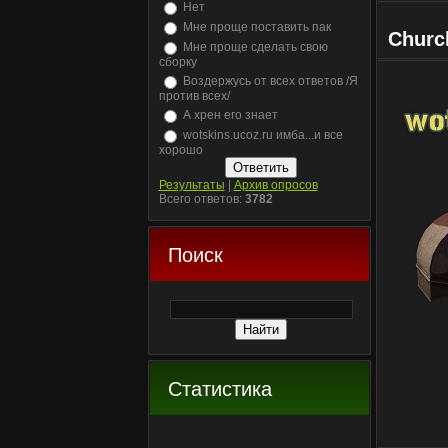
Нет
Мне проще поставить пак
Church
Мне проще сделать свою
сборку
Воздержусь от всех ответов /Я
против всех/
А хрен его знает
wotskins.ucoz.ru имба...и все
хорошо
Результаты
|
Архив опросов
Всего ответов:
3782
Поиск
Статистика