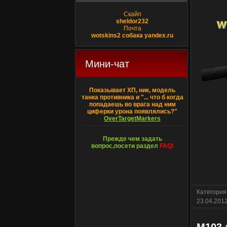
Скайп
sheldor232
Почта
wotskins2 собака yandex.ru
Мини-чат
Показывает ХП, ник, модель
танка противника и "... что б когда
попадаешь во врага над ним
циферки урона появлялись?"
OverTargetMarkers
Прежде чем задать
вопрос,посети раздел
FAQ!
Категория
23.04.201