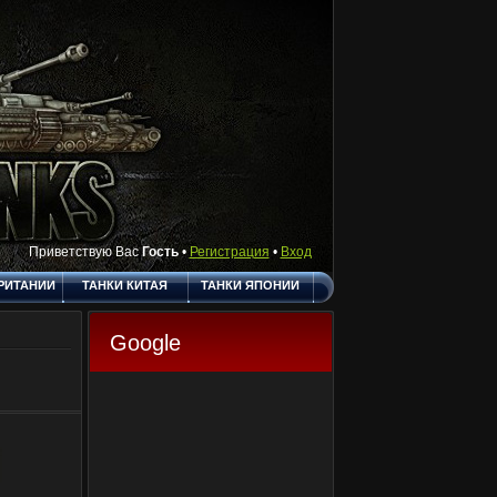
Приветствую Вас
Гость
•
Регистрация
•
Вход
РИТАНИИ
ТАНКИ КИТАЯ
ТАНКИ ЯПОНИИ
АКТЫ
ПОЛЕЗНЫЕ
О САЙТЕ
ССЫЛКИ
Google
ГОСТЕВАЯ