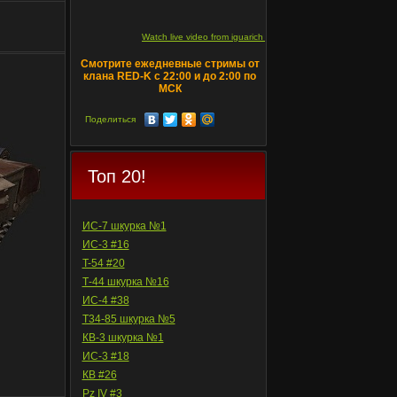
Watch live video from iguarich on ru.twitch.tv
Смотрите ежедневные стримы от
клана RED-K с 22:00 и до 2:00 по
МСК
Поделиться
Топ 20!
ИС-7 шкурка №1
ИС-3 #16
T-54 #20
Т-44 шкурка №16
ИС-4 #38
Т34-85 шкурка №5
КВ-3 шкурка №1
ИС-3 #18
КВ #26
Pz IV #3