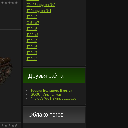
СУ-85 шкурка №3
T29 шкурка №1
T29 #2
С-51 #7
T29 #5
T-32 #8
T29 #3
T29 #6
T29 #7
T29 #4
Друзья сайта
Теория Большого Взрыва
GOSU::Мир Танков
4ridley's WoT Skins database
Облако тегов