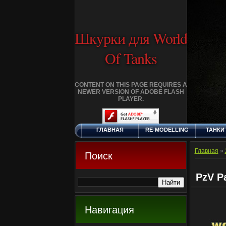
Шкурки для World
Of Tanks
CONTENT ON THIS PAGE REQUIRES A
NEWER VERSION OF ADOBE FLASH
PLAYER.
ГЛАВНАЯ
RE-MODELLING
ТАНКИ
СУББОТА, 8.8.2026
ДОБАВИТЬ
КЛАНЫ
FA
ШКУРКУ
Главная
»
Поиск
PzV P
Навигация