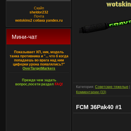
Скайп
sheldor232
Почта
wotskins2 собака yandex.ru
Мини-чат
Показывает ХП, ник, модель
танка противника и "... что б когда
попадаешь во врага над ним
циферки урона появлялись?"
OverTargetMarkers
Прежде чем задать
вопрос,посети раздел
FAQ!
Категория:
Советские тяжелые
|
Комментарии (33)
FCM 36Pak40 #1