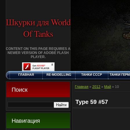
Шкурки для World
Of Tanks
CONTENT ON THIS PAGE REQUIRES A
NEWER VERSION OF ADOBE FLASH
PLAYER.
ГЛАВНАЯ
RE-MODELLING
ТАНКИ СССР
ТАНКИ ГЕР
ЧЕТВЕРГ, 6.8.2026
ДОБАВИТЬ
КЛАНЫ
FAQ
СТАНДАР
ШКУРКУ
ШКУРК
Главная
»
2012
»
Май
»
10
Поиск
Type 59 #57
Навигация