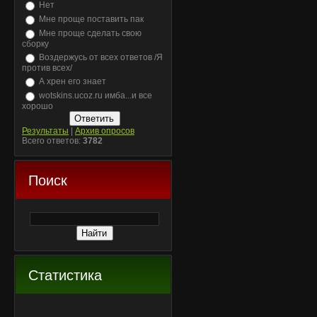
Нет
Мне проще поставить пак
Мне проще сделать свою
сборку
Воздержусь от всех ответов /Я
против всех/
А хрен его знает
wotskins.ucoz.ru имба...и все
хорошо
Результаты
|
Архив опросов
Всего ответов:
3782
Поиск
Статистика