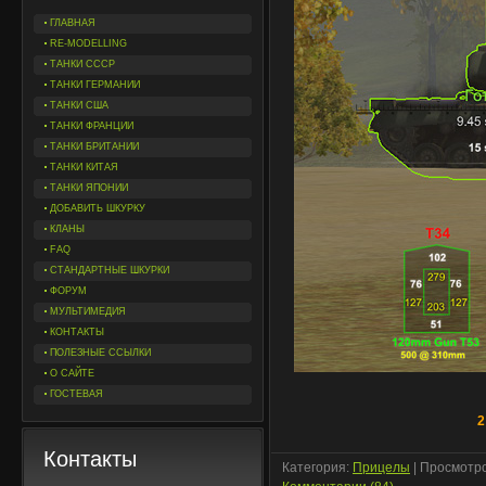
ГЛАВНАЯ
RE-MODELLING
ТАНКИ СССР
ТАНКИ ГЕРМАНИИ
ТАНКИ США
ТАНКИ ФРАНЦИИ
ТАНКИ БРИТАНИИ
ТАНКИ КИТАЯ
ТАНКИ ЯПОНИИ
ДОБАВИТЬ ШКУРКУ
КЛАНЫ
FAQ
СТАНДАРТНЫЕ ШКУРКИ
ФОРУМ
МУЛЬТИМЕДИЯ
КОНТАКТЫ
ПОЛЕЗНЫЕ ССЫЛКИ
О САЙТЕ
ГОСТЕВАЯ
2
Контакты
Категория:
Прицелы
| Просмотро