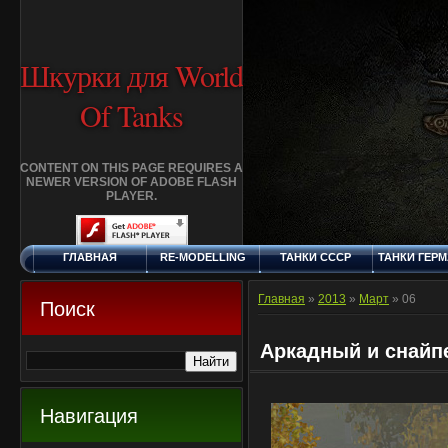
Шкурки для World
Of Tanks
CONTENT ON THIS PAGE REQUIRES A
NEWER VERSION OF ADOBE FLASH
PLAYER.
ГЛАВНАЯ
RE-MODELLING
ТАНКИ СССР
ТАНКИ ГЕР
ВОСКРЕСЕНЬЕ, 9.8.2026
ДОБАВИТЬ
КЛАНЫ
FAQ
СТАНДАР
ШКУРКУ
ШКУРК
Главная
»
2013
»
Март
»
06
Поиск
Аркадный и снайпе
Навигация