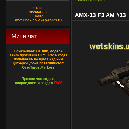
Комментарии (84)
Скайп
sheldor232
AMX-13 F3 AM #13
Почта
wotskins2 собака yandex.ru
Мини-чат
Показывает ХП, ник, модель
танка противника и "... что б когда
попадаешь во врага над ним
циферки урона появлялись?"
OverTargetMarkers
Прежде чем задать
вопрос,посети раздел
FAQ!