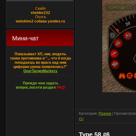
Скайп
sheldor232
Почта
wotskins2 собака yandex.ru
Мини-чат
Показывает ХП, ник, модель
танка противника и "... что б когда
попадаешь во врага над ним
циферки урона появлялись?"
OverTargetMarkers
Прежде чем задать
вопрос,посети раздел
FAQ!
Категория:
Разное
| Просмотров:
(1)
Type 58 #6