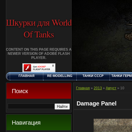
Шкурки для World
Of Tanks
CONTENT ON THIS PAGE REQUIRES A
NEWER VERSION OF ADOBE FLASH
PLAYER.
ГЛАВНАЯ
RE-MODELLING
ТАНКИ СССР
ТАНКИ ГЕР
ПЯТНИЦА, 7.8.2026
ДОБАВИТЬ
КЛАНЫ
FAQ
СТАНДАР
ШКУРКУ
ШКУРК
Главная
»
2013
»
Август
»
10
Поиск
Damage Panel
Навигация