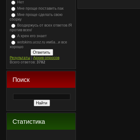
Нет
Мне проще поставить пак
Мне проще сделать свою
сборку
Воздержусь от всех ответов /Я
против всех/
А хрен его знает
wotskins.ucoz.ru имба...и все
хорошо
Результаты
|
Архив опросов
Всего ответов:
3782
Поиск
Статистика