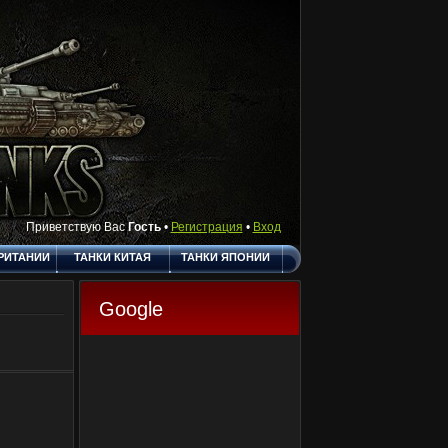
Приветствую Вас
Гость
•
Регистрация
•
Вход
РИТАНИИ
ТАНКИ КИТАЯ
ТАНКИ ЯПОНИИ
АКТЫ
ПОЛЕЗНЫЕ
О САЙТЕ
ССЫЛКИ
Google
ГОСТЕВАЯ