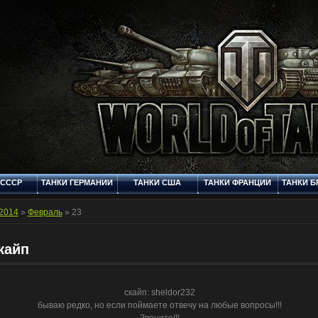
 СССР
ТАНКИ ГЕРМАНИИ
ТАНКИ США
ТАНКИ ФРАНЦИИ
ТАНКИ Б
Q
СТАНДАРТНЫЕ
ФОРУМ
МУЛЬТИМЕДИЯ
КОНТ
ШКУРКИ
2014
»
Февраль
»
23
кайп
скайп: sheldor232
бываю редко, но если поймаете отвечу на любые вопросы!!!