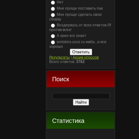
Нет
Мне проще поставить пак
Мне проще сделать свою
сборку
Воздержусь от всех ответов /Я
против всех/
А хрен его знает
wotskins.ucoz.ru имба...и все
хорошо
Результаты
|
Архив опросов
Всего ответов:
3782
Поиск
Статистика