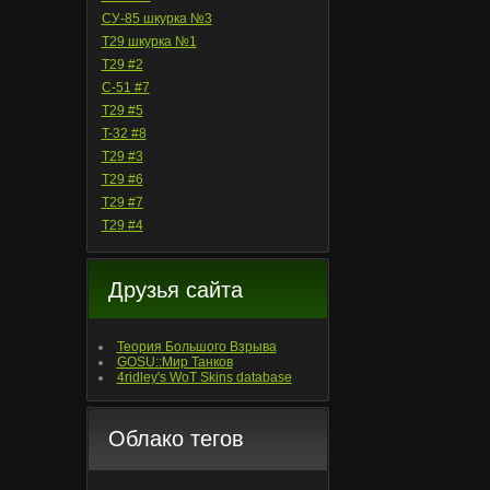
СУ-85 шкурка №3
T29 шкурка №1
T29 #2
С-51 #7
T29 #5
T-32 #8
T29 #3
T29 #6
T29 #7
T29 #4
Друзья сайта
Теория Большого Взрыва
GOSU::Мир Танков
4ridley's WoT Skins database
Облако тегов