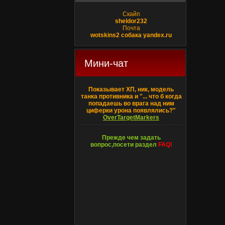
Скайп
sheldor232
Почта
wotskins2 собака yandex.ru
Мини-чат
Показывает ХП, ник, модель
танка противника и "... что б когда
попадаешь во врага над ним
циферки урона появлялись?"
OverTargetMarkers
Прежде чем задать
вопрос,посети раздел
FAQ!