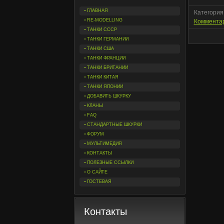
ГЛАВНАЯ
Категория
RE-MODELLING
Комментар
ТАНКИ СССР
ТАНКИ ГЕРМАНИИ
ТАНКИ США
ТАНКИ ФРАНЦИИ
ТАНКИ БРИТАНИИ
ТАНКИ КИТАЯ
ТАНКИ ЯПОНИИ
ДОБАВИТЬ ШКУРКУ
КЛАНЫ
FAQ
СТАНДАРТНЫЕ ШКУРКИ
ФОРУМ
МУЛЬТИМЕДИЯ
КОНТАКТЫ
ПОЛЕЗНЫЕ ССЫЛКИ
О САЙТЕ
ГОСТЕВАЯ
Контакты