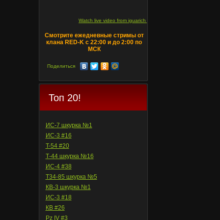
Watch live video from iguarich on ru.twitch.tv
Смотрите ежедневные стримы от
клана RED-K с 22:00 и до 2:00 по
МСК
Поделиться
Топ 20!
ИС-7 шкурка №1
ИС-3 #16
T-54 #20
Т-44 шкурка №16
ИС-4 #38
Т34-85 шкурка №5
КВ-3 шкурка №1
ИС-3 #18
КВ #26
Pz IV #3