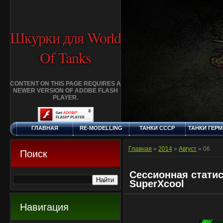
Шкурки для World
Of Tanks
CONTENT ON THIS PAGE REQUIRES A
NEWER VERSION OF ADOBE FLASH
PLAYER.
ГЛАВНАЯ
RE-MODELLING
ТАНКИ СССР
ТАНКИ ГЕР
СУББОТА, 8.8.2026
ДОБАВИТЬ
КЛАНЫ
FAQ
СТАНДАР
ШКУРКУ
ШКУРК
Главная
»
2014
»
Август
»
06
Поиск
Сессионная статис
SuperXcool
Навигация