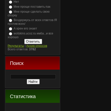
Нет
Мне проще поставить пак
Мне проще сделать свою
сборку
Воздержусь от всех ответов /Я
против всех/
А хрен его знает
wotskins.ucoz.ru имба...и все
хорошо
Результаты
|
Архив опросов
Всего ответов:
3782
Поиск
Статистика