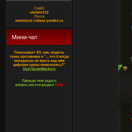
Скайп
sheldor232
Почта
wotskins2 собака yandex.ru
Мини-чат
Показывает ХП, ник, модель
танка противника и "... что б когда
попадаешь во врага над ним
циферки урона появлялись?"
OverTargetMarkers
Прежде чем задать
вопрос,посети раздел
FAQ!