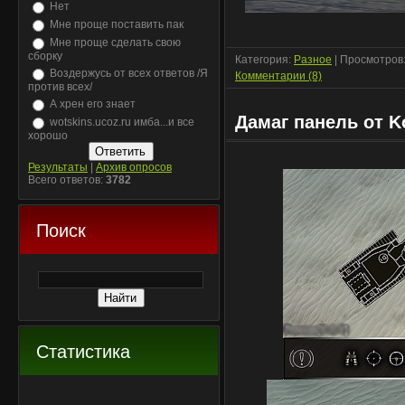
Нет
Мне проще поставить пак
Мне проще сделать свою
сборку
Категория:
Разное
| Просмотров:
Воздержусь от всех ответов /Я
Комментарии (8)
против всех/
А хрен его знает
Дамаг панель от 
wotskins.ucoz.ru имба...и все
хорошо
Результаты
|
Архив опросов
Всего ответов:
3782
Поиск
Статистика