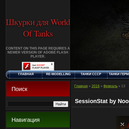
Шкурки для World
Of Tanks
CONTENT ON THIS PAGE REQUIRES A
NEWER VERSION OF ADOBE FLASH
PLAYER.
ГЛАВНАЯ
RE-MODELLING
ТАНКИ СССР
ТАНКИ ГЕР
ЧЕТВЕРГ, 6.8.2026
ДОБАВИТЬ
КЛАНЫ
FAQ
СТАНДАР
ШКУРКУ
ШКУРК
Главная
»
2016
»
Февраль
»
13
Поиск
SessionStat by No
Навигация