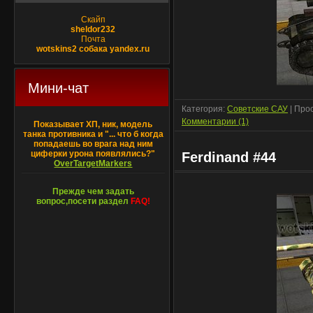
Скайп
sheldor232
Почта
wotskins2 собака yandex.ru
Мини-чат
Категория:
Советские САУ
| Про
Комментарии (1)
Показывает ХП, ник, модель
танка противника и "... что б когда
попадаешь во врага над ним
циферки урона появлялись?"
Ferdinand #44
OverTargetMarkers
Прежде чем задать
вопрос,посети раздел
FAQ!