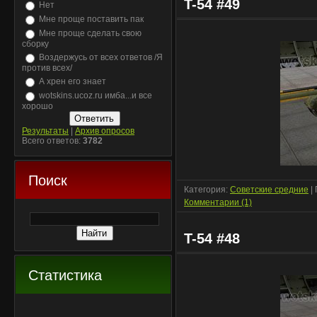
T-54 #49
Нет
Мне проще поставить пак
Мне проще сделать свою
сборку
Воздержусь от всех ответов /Я
против всех/
А хрен его знает
wotskins.ucoz.ru имба...и все
хорошо
Результаты
|
Архив опросов
Всего ответов:
3782
Поиск
Категория:
Советские средние
|
Комментарии (1)
T-54 #48
Статистика