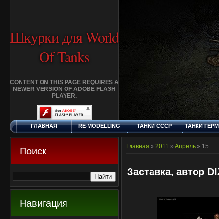
Шкурки для World
Of Tanks
CONTENT ON THIS PAGE REQUIRES A
NEWER VERSION OF ADOBE FLASH
PLAYER.
ГЛАВНАЯ
RE-MODELLING
ТАНКИ СССР
ТАНКИ ГЕР
ПЯТНИЦА, 7.8.2026
ДОБАВИТЬ
КЛАНЫ
FAQ
СТАНДАР
ШКУРКУ
ШКУРК
Главная
»
2011
»
Апрель
»
15
Поиск
Заставка, автор D
Навигация