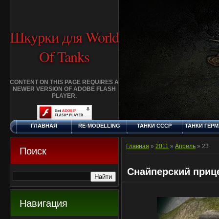
Шкурки для World
Of Tanks
CONTENT ON THIS PAGE REQUIRES A
NEWER VERSION OF ADOBE FLASH
PLAYER.
ГЛАВНАЯ
RE-MODELLING
ТАНКИ СССР
ТАНКИ ГЕР
ПЯТНИЦА, 7.8.2026
ДОБАВИТЬ
КЛАНЫ
FAQ
СТАНДАР
ШКУРКУ
ШКУРК
Главная
»
2011
»
Апрель
»
23
Поиск
Снайперский прице
Навигация