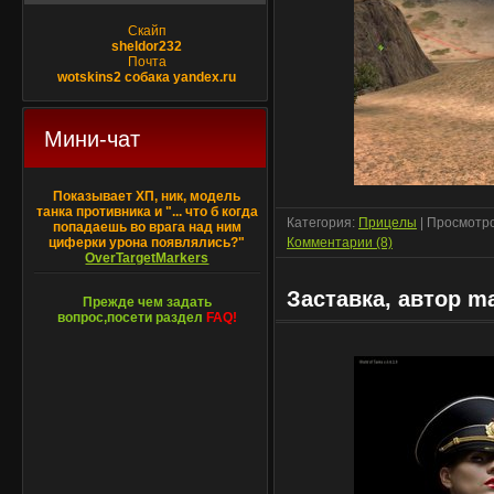
Скайп
sheldor232
Почта
wotskins2 собака yandex.ru
Мини-чат
Показывает ХП, ник, модель
танка противника и "... что б когда
Категория:
Прицелы
| Просмотро
попадаешь во врага над ним
циферки урона появлялись?"
Комментарии (8)
OverTargetMarkers
Заставка, автор m
Прежде чем задать
вопрос,посети раздел
FAQ!