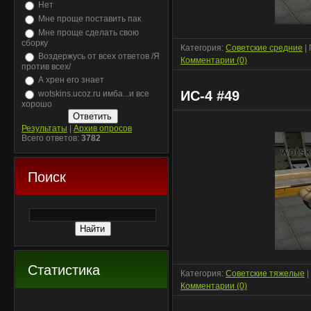
Нет
Мне проще поставить пак
Мне проще сделать свою
сборку
Категория:
Советские средние
|
Воздержусь от всех ответов /Я
Комментарии (0)
против всех/
А хрен его знает
ИС-4 #49
wotskins.ucoz.ru имба...и все
хорошо
Результаты
|
Архив опросов
Всего ответов:
3782
Поиск
Статистика
Категория:
Советские тяжелые
|
Комментарии (0)