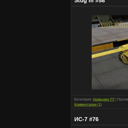
Stug III #58
Категория:
Немецкие ПТ
| Просм
Комментарии (1)
ИС-7 #76