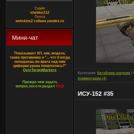
Скайп
sheldor232
Почта
wotskins2 собака yandex.ru
Мини-чат
Показывает ХП, ник, модель
танка противника и "... что б когда
попадаешь во врага над ним
циферки урона появлялись?"
OverTargetMarkers
Категория:
Китайские средние
| 
Комментарии (4)
Прежде чем задать
вопрос,посети раздел
FAQ!
ИСУ-152 #35