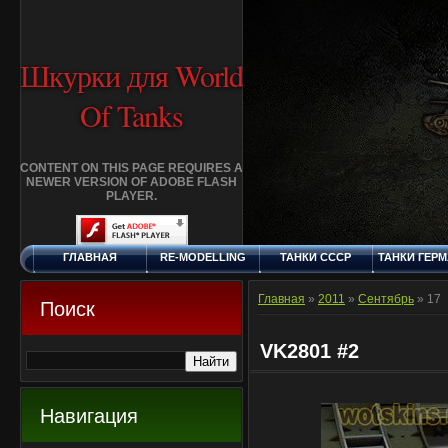
Шкурки для World
Of Tanks
CONTENT ON THIS PAGE REQUIRES A
NEWER VERSION OF ADOBE FLASH
PLAYER.
ГЛАВНАЯ
RE-MODELLING
ТАНКИ СССР
ТАНКИ ГЕР
ПОНЕДЕЛЬНИК, 10.8.2026
ДОБАВИТЬ
КЛАНЫ
FAQ
СТАНДАР
ШКУРКУ
ШКУРК
Главная
»
2011
»
Сентябрь
»
17
Поиск
VK2801 #2
Навигация