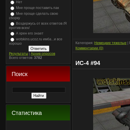
Нет
Мне проще поставить пак
Мне проще сделать свою
сборку
Воздержусь от всех ответов /Я
против всех/
А хрен его знает
wotskins.ucoz.ru имба...и все
Категория:
Немецкие тяжелые
|
хорошо
Комментарии (0)
Результаты
|
Архив опросов
Всего ответов:
3782
ИС-4 #94
Поиск
Статистика