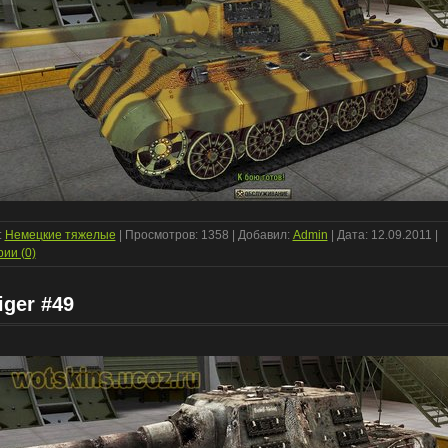
:
Немецкие тяжелые
| Просмотров: 1358 | Добавил:
Admin
| Дата:
12.09.2011
|
ии (0)
iger #49