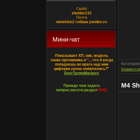
Скайп
sheldor232
Почта
wotskins2 собака yandex.ru
Мини-чат
Показывает ХП, ник, модель
танка противника и "... что б когда
Категория
попадаешь во врага над ним
циферки урона появлялись?"
Комментар
OverTargetMarkers
M4 Sh
Прежде чем задать
вопрос,посети раздел
FAQ!