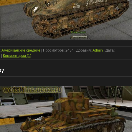
:
Американские средние
| Просмотров: 2434 | Добавил:
Admin
| Дата:
1
|
Комментарии (1)
#7