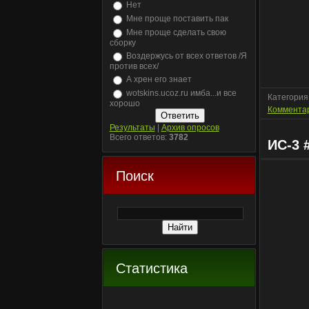
Нет
Мне проще поставить пак
Мне проще сделать свою
сборку
Воздержусь от всех ответов /Я
против всех/
А хрен его знает
wotskins.ucoz.ru имба...и все
Категория
хорошо
Комментар
Результаты
|
Архив опросов
Всего ответов:
3782
ИС-3 
Поиск
Статистика