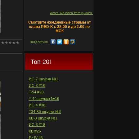
Watch live video from iguarich on ru.twitch.tv
Смотрите ежедневные стримы от
клана RED-K с 22:00 и до 2:00 по
МСК
Поделиться
Топ 20!
ИС-7 шкурка №1
ИС-3 #16
T-54 #20
Т-44 шкурка №16
ИС-4 #38
Т34-85 шкурка №5
КВ-3 шкурка №1
ИС-3 #18
КВ #26
Pz IV #3