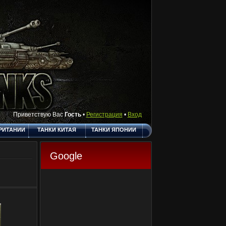
Приветствую Вас
Гость
•
Регистрация
•
Вход
РИТАНИИ
ТАНКИ КИТАЯ
ТАНКИ ЯПОНИИ
АКТЫ
ПОЛЕЗНЫЕ
О САЙТЕ
ССЫЛКИ
Google
ГОСТЕВАЯ