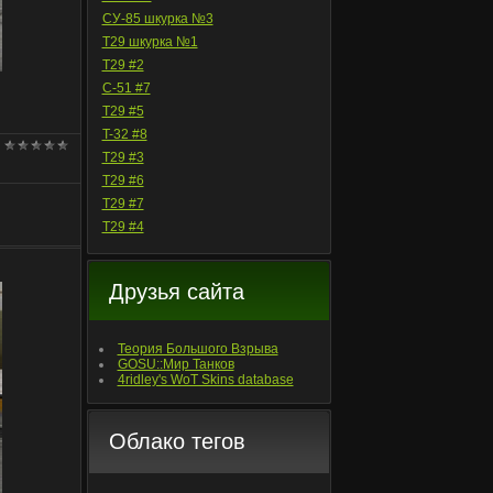
СУ-85 шкурка №3
T29 шкурка №1
T29 #2
С-51 #7
T29 #5
T-32 #8
T29 #3
T29 #6
T29 #7
T29 #4
Друзья сайта
Теория Большого Взрыва
GOSU::Мир Танков
4ridley's WoT Skins database
Облако тегов