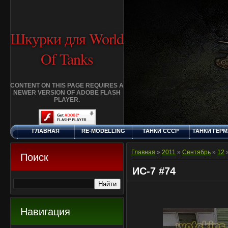
Шкурки для World
Of Tanks
CONTENT ON THIS PAGE REQUIRES A
NEWER VERSION OF ADOBE FLASH
PLAYER.
ГЛАВНАЯ
RE-MODELLING
ТАНКИ СССР
ТАНКИ ГЕР
СУББОТА, 8.8.2026
ДОБАВИТЬ
КЛАНЫ
FAQ
СТАНДАР
ШКУРКУ
ШКУРК
Главная
»
2011
»
Сентябрь
»
12
»
Поиск
ИС-7 #74
Навигация