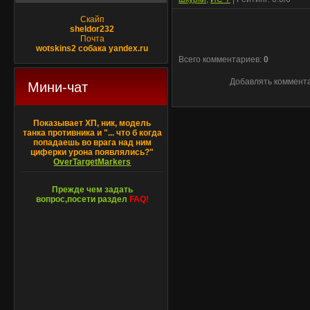
Скайп
sheldor232
Почта
wotskins2 собака yandex.ru
Всего комментариев
:
0
Добавлять коммента
Мини-чат
Показывает ХП, ник, модель
танка противника и "... что б когда
попадаешь во врага над ним
циферки урона появлялись?"
OverTargetMarkers
Прежде чем задать
вопрос,посети раздел
FAQ!