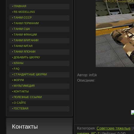
ГЛАВНАЯ
RE-MODELLING
ТАНКИ СССР
ТАНКИ ГЕРМАНИИ
ТАНКИ США
ТАНКИ ФРАНЦИИ
ТАНКИ БРИТАНИИ
ТАНКИ КИТАЯ
ТАНКИ ЯПОНИИ
ДОБАВИТЬ ШКУРКУ
КЛАНЫ
FAQ
СТАНДАРТНЫЕ ШКУРКИ
Автор: inf1k
Описание:
ФОРУМ
МУЛЬТИМЕДИЯ
КОНТАКТЫ
ПОЛЕЗНЫЕ ССЫЛКИ
О САЙТЕ
ГОСТЕВАЯ
Контакты
Категория
:
Советские тяжелые
|
шкурки
,
ИС-7
|
Рейтинг
:
0.0
/
0