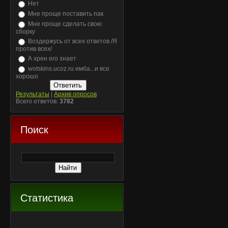
Нет
Мне проще поставить пак
Мне проще сделать свою
сборку
Воздержусь от всех ответов /Я
против всех/
А хрен его знает
wotskins.ucoz.ru имба...и все
хорошо
Результаты
|
Архив опросов
Всего ответов:
3782
Поиск
Статистика