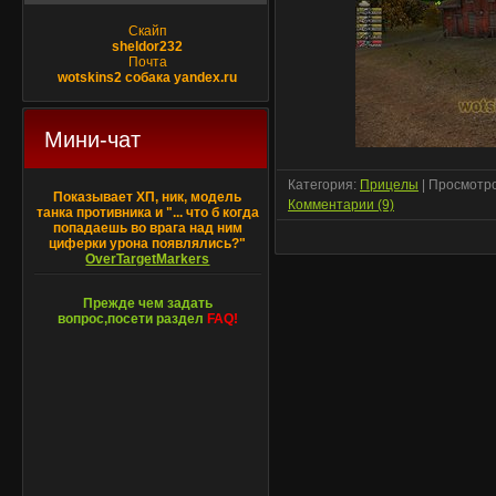
Скайп
sheldor232
Почта
wotskins2 собака yandex.ru
Мини-чат
Категория:
Прицелы
| Просмотро
Показывает ХП, ник, модель
Комментарии (9)
танка противника и "... что б когда
попадаешь во врага над ним
циферки урона появлялись?"
OverTargetMarkers
Прежде чем задать
вопрос,посети раздел
FAQ!