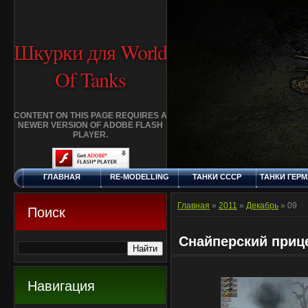
Шкурки для World
Of Tanks
CONTENT ON THIS PAGE REQUIRES A
NEWER VERSION OF ADOBE FLASH
PLAYER.
ГЛАВНАЯ
RE-MODELLING
ТАНКИ СССР
ТАНКИ ГЕР
ВОСКРЕСЕНЬЕ, 9.8.2026
ДОБАВИТЬ
КЛАНЫ
FAQ
СТАНДАР
ШКУРКУ
ШКУРК
Главная
»
2011
»
Декабрь
»
09
Поиск
Снайперский приц
Навигация