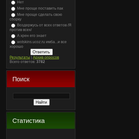
Нет
Мне проще поставить пак
Мне проще сделать свою
сборку
Воздержусь от всех ответов /Я
против всех/
А хрен его знает
wotskins.ucoz.ru имба...и все
хорошо
Результаты
|
Архив опросов
Всего ответов:
3782
Поиск
Статистика