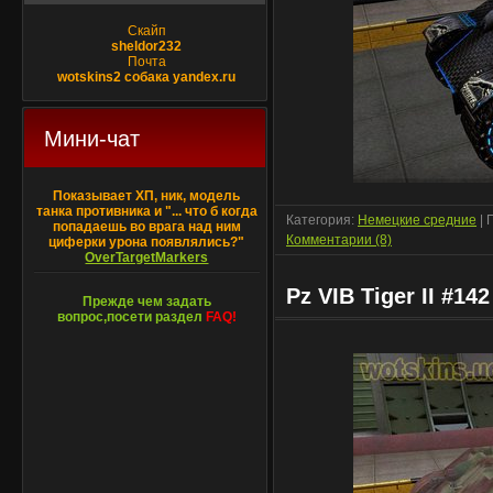
Скайп
sheldor232
Почта
wotskins2 собака yandex.ru
Мини-чат
Показывает ХП, ник, модель
танка противника и "... что б когда
Категория:
Немецкие средние
| 
попадаешь во врага над ним
Комментарии (8)
циферки урона появлялись?"
OverTargetMarkers
Pz VIB Tiger II #142
Прежде чем задать
вопрос,посети раздел
FAQ!