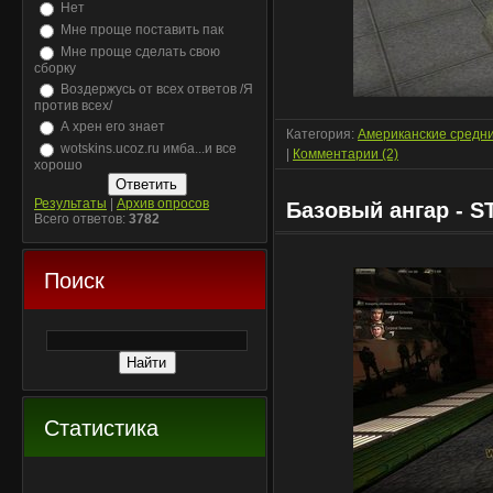
Нет
Мне проще поставить пак
Мне проще сделать свою
сборку
Воздержусь от всех ответов /Я
против всех/
А хрен его знает
Категория:
Американские средн
wotskins.ucoz.ru имба...и все
|
Комментарии (2)
хорошо
Результаты
|
Архив опросов
Базовый ангар - 
Всего ответов:
3782
Поиск
Статистика