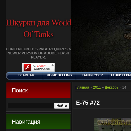
Шкурки для World
Of Tanks
CONTENT ON THIS PAGE REQUIRES A
NEWER VERSION OF ADOBE FLASH
PLAYER.
ГЛАВНАЯ
RE-MODELLING
ТАНКИ СССР
ТАНКИ ГЕР
ЧЕТВЕРГ, 6.8.2026
ДОБАВИТЬ
КЛАНЫ
FAQ
СТАНДАР
ШКУРКУ
ШКУРК
Главная
»
2011
»
Декабрь
»
14
Поиск
E-75 #72
Навигация