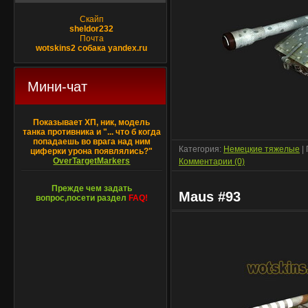
Скайп
sheldor232
Почта
wotskins2 собака yandex.ru
Мини-чат
Показывает ХП, ник, модель
танка противника и "... что б когда
попадаешь во врага над ним
Категория:
Немецкие тяжелые
|
циферки урона появлялись?"
OverTargetMarkers
Комментарии (0)
Прежде чем задать
Maus #93
вопрос,посети раздел
FAQ!