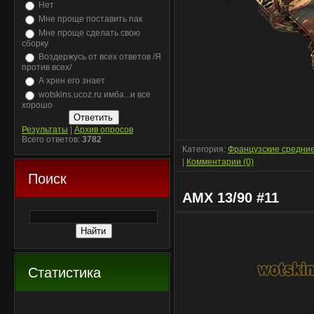
Нет
Мне проще поставить пак
Мне проще сделать свою
сборку
Воздержусь от всех ответов /Я
против всех/
А хрен его знает
wotskins.ucoz.ru имба...и все
хорошо
Результаты
|
Архив опросов
Всего ответов:
3782
Категория:
Французские средни
|
Комментарии (0)
Поиск
AMX 13/90 #11
Статистика