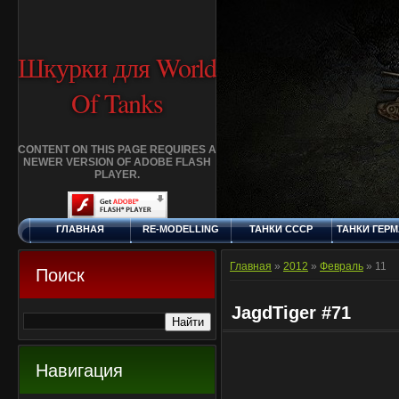
Шкурки для World
Of Tanks
CONTENT ON THIS PAGE REQUIRES A
NEWER VERSION OF ADOBE FLASH
PLAYER.
ГЛАВНАЯ
RE-MODELLING
ТАНКИ СССР
ТАНКИ ГЕР
ПОНЕДЕЛЬНИК, 10.8.2026
ДОБАВИТЬ
КЛАНЫ
FAQ
СТАНДАР
ШКУРКУ
ШКУРК
Главная
»
2012
»
Февраль
»
11
Поиск
JagdTiger #71
Навигация