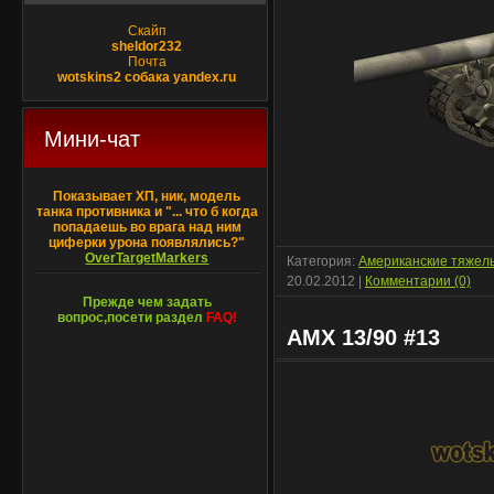
Скайп
sheldor232
Почта
wotskins2 собака yandex.ru
Мини-чат
Показывает ХП, ник, модель
танка противника и "... что б когда
попадаешь во врага над ним
циферки урона появлялись?"
OverTargetMarkers
Категория:
Американские тяжел
20.02.2012
|
Комментарии (0)
Прежде чем задать
вопрос,посети раздел
FAQ!
AMX 13/90 #13