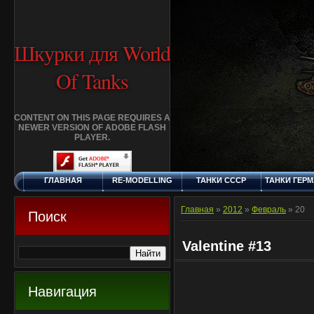
Шкурки для World
Of Tanks
CONTENT ON THIS PAGE REQUIRES A
NEWER VERSION OF ADOBE FLASH
PLAYER.
ГЛАВНАЯ
RE-MODELLING
ТАНКИ СССР
ТАНКИ ГЕР
ВОСКРЕСЕНЬЕ, 9.8.2026
ДОБАВИТЬ
КЛАНЫ
FAQ
СТАНДАР
ШКУРКУ
ШКУРК
Главная
»
2012
»
Февраль
»
20
Поиск
Valentine #13
Навигация