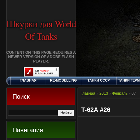
Шкурки для World
Of Tanks
CONTENT ON THIS PAGE REQUIRES A
NEWER VERSION OF ADOBE FLASH
PLAYER.
ГЛАВНАЯ
RE-MODELLING
ТАНКИ СССР
ТАНКИ ГЕР
СУББОТА, 8.8.2026
ДОБАВИТЬ
КЛАНЫ
FAQ
СТАНДАР
ШКУРКУ
ШКУРК
Главная
»
2013
»
Февраль
»
07
Поиск
T-62А #26
Навигация