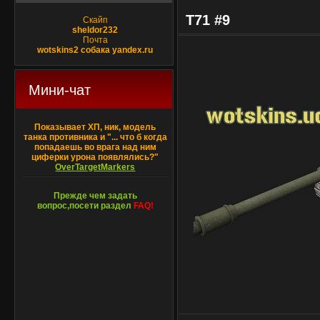
T71 #9
Скайп
sheldor232
Почта
wotskins2 собака yandex.ru
Мини-чат
Показывает ХП, ник, модель
танка противника и "... что б когда
попадаешь во врага над ним
циферки урона появлялись?"
OverTargetMarkers
Прежде чем задать
вопрос,посети раздел
FAQ!