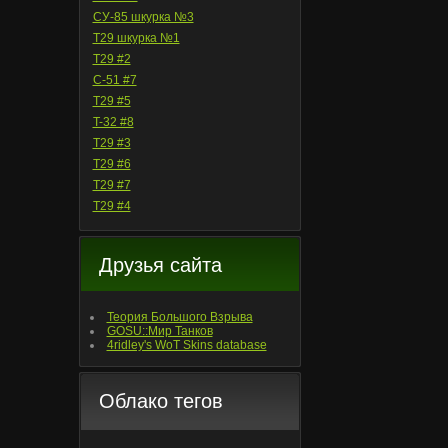
СУ-85 шкурка №3
T29 шкурка №1
T29 #2
С-51 #7
T29 #5
T-32 #8
T29 #3
T29 #6
T29 #7
T29 #4
Друзья сайта
Теория Большого Взрыва
GOSU::Мир Танков
4ridley's WoT Skins database
Облако тегов