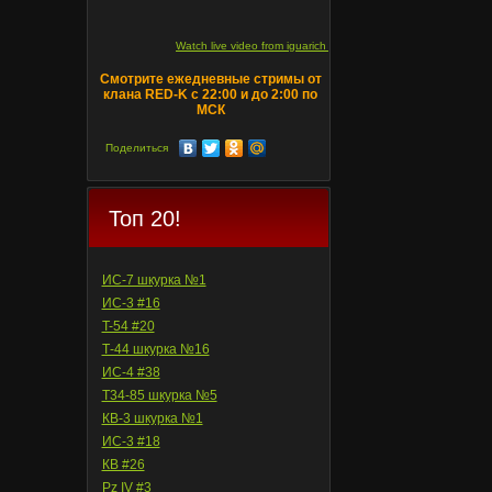
Watch live video from iguarich on ru.twitch.tv
Смотрите ежедневные стримы от
клана RED-K с 22:00 и до 2:00 по
МСК
Поделиться
Топ 20!
ИС-7 шкурка №1
ИС-3 #16
T-54 #20
Т-44 шкурка №16
ИС-4 #38
Т34-85 шкурка №5
КВ-3 шкурка №1
ИС-3 #18
КВ #26
Pz IV #3