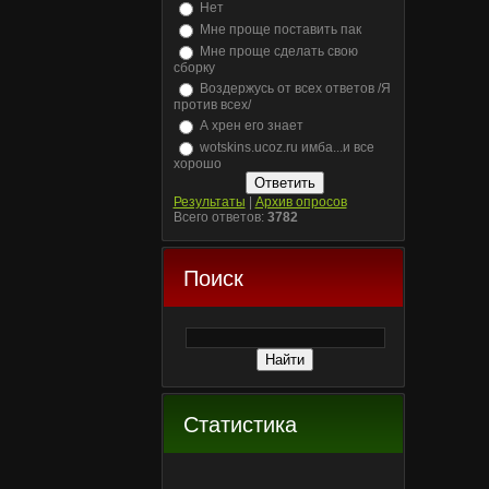
Нет
Мне проще поставить пак
Мне проще сделать свою
сборку
Воздержусь от всех ответов /Я
против всех/
А хрен его знает
wotskins.ucoz.ru имба...и все
хорошо
Результаты
|
Архив опросов
Всего ответов:
3782
Поиск
Статистика