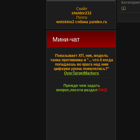
Категория
(1)
Скайп
sheldor232
Почта
wotskins2 собака yandex.ru
Мини-чат
Показывает ХП, ник, модель
танка противника и "... что б когда
попадаешь во врага над ним
циферки урона появлялись?"
OverTargetMarkers
Прежде чем задать
вопрос,посети раздел
FAQ!