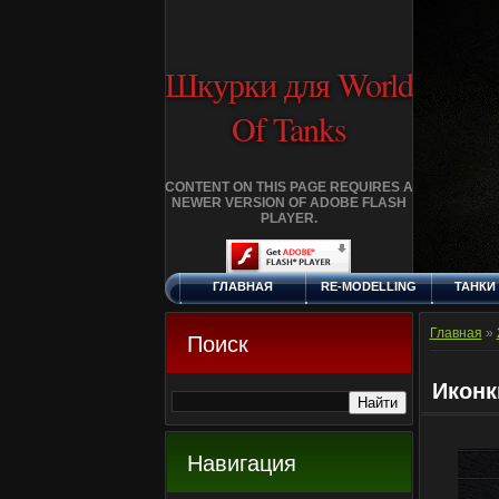
Шкурки для World
Of Tanks
CONTENT ON THIS PAGE REQUIRES A
NEWER VERSION OF ADOBE FLASH
PLAYER.
ГЛАВНАЯ
RE-MODELLING
ТАНКИ
ПЯТНИЦА, 7.8.2026
ДОБАВИТЬ
КЛАНЫ
FA
ШКУРКУ
Главная
»
Поиск
Иконки
Навигация