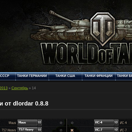
 СССР
ТАНКИ ГЕРМАНИИ
ТАНКИ США
ТАНКИ ФРАНЦИИ
ТАНКИ Б
Q
СТАНДАРТНЫЕ
ФОРУМ
МУЛЬТИМЕДИЯ
КОНТ
ШКУРКИ
2013
»
Сентябрь
»
14
 от dlordar 0.8.8