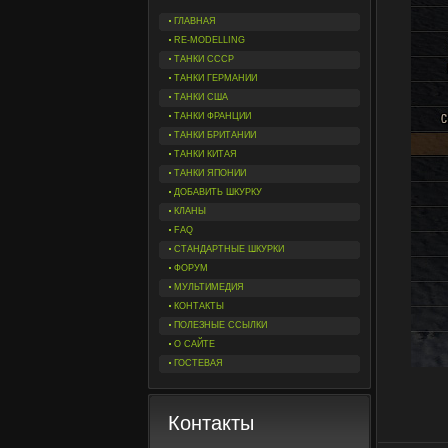
ГЛАВНАЯ
RE-MODELLING
ТАНКИ СССР
ТАНКИ ГЕРМАНИИ
ТАНКИ США
ТАНКИ ФРАНЦИИ
ТАНКИ БРИТАНИИ
ТАНКИ КИТАЯ
ТАНКИ ЯПОНИИ
ДОБАВИТЬ ШКУРКУ
КЛАНЫ
FAQ
СТАНДАРТНЫЕ ШКУРКИ
ФОРУМ
МУЛЬТИМЕДИЯ
КОНТАКТЫ
ПОЛЕЗНЫЕ ССЫЛКИ
О САЙТЕ
ГОСТЕВАЯ
Контакты