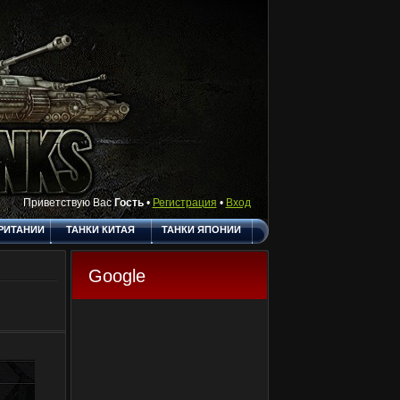
Приветствую Вас
Гость
•
Регистрация
•
Вход
РИТАНИИ
ТАНКИ КИТАЯ
ТАНКИ ЯПОНИИ
АКТЫ
ПОЛЕЗНЫЕ
О САЙТЕ
ССЫЛКИ
Google
ГОСТЕВАЯ