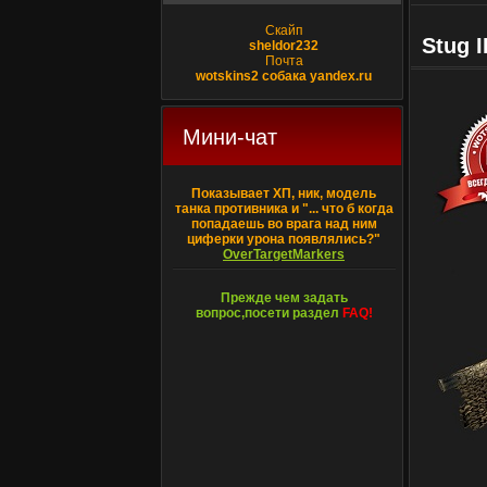
Скайп
Stug I
sheldor232
Почта
wotskins2 собака yandex.ru
Мини-чат
Показывает ХП, ник, модель
танка противника и "... что б когда
попадаешь во врага над ним
циферки урона появлялись?"
OverTargetMarkers
Прежде чем задать
вопрос,посети раздел
FAQ!