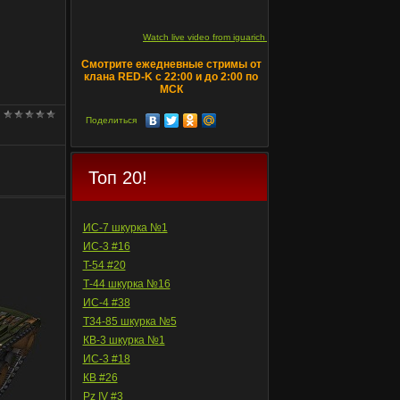
Watch live video from iguarich on ru.twitch.tv
Смотрите ежедневные стримы от
клана RED-K с 22:00 и до 2:00 по
МСК
Поделиться
Топ 20!
ИС-7 шкурка №1
ИС-3 #16
T-54 #20
Т-44 шкурка №16
ИС-4 #38
Т34-85 шкурка №5
КВ-3 шкурка №1
ИС-3 #18
КВ #26
Pz IV #3