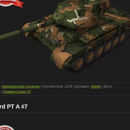
:
Американские средние
| Просмотров: 1139 | Добавил:
Admin
| Дата:
3
|
Комментарии (0)
rd PT A #7