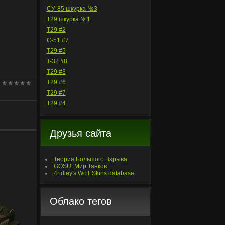
СУ-85 шкурка №3
T29 шкурка №1
T29 #2
С-51 #7
T29 #5
T-32 #8
T29 #3
T29 #6
T29 #7
T29 #4
Друзья сайта
Теория Большого Взрыва
GOSU::Мир Танков
4ridley's WoT Skins database
Облако тегов