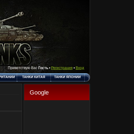
Приветствую Вас
Гость
•
Регистрация
•
Вход
РИТАНИИ
ТАНКИ КИТАЯ
ТАНКИ ЯПОНИИ
АКТЫ
ПОЛЕЗНЫЕ
О САЙТЕ
ССЫЛКИ
Google
ГОСТЕВАЯ