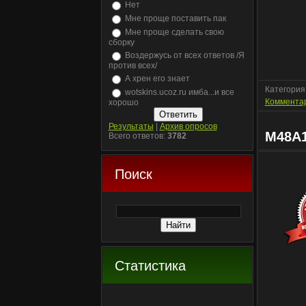
Нет
Мне проще поставить пак
Мне проще сделать свою
сборку
Воздержусь от всех ответов /Я
против всех/
А хрен его знает
Категория
wotskins.ucoz.ru имба...и все
Комментар
хорошо
Результаты
|
Архив опросов
M48A1
Всего ответов:
3782
Поиск
Статистика