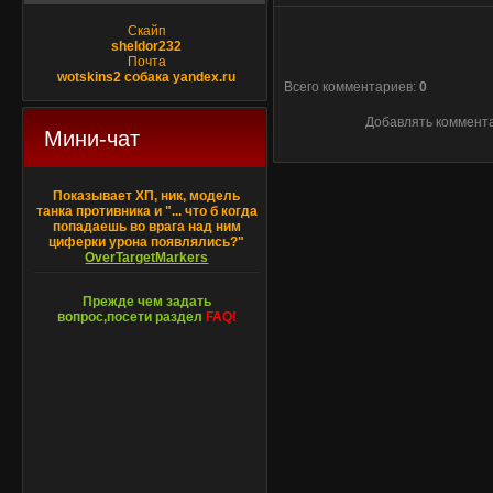
Скайп
sheldor232
Почта
wotskins2 собака yandex.ru
Всего комментариев
:
0
Добавлять коммента
Мини-чат
Показывает ХП, ник, модель
танка противника и "... что б когда
попадаешь во врага над ним
циферки урона появлялись?"
OverTargetMarkers
Прежде чем задать
вопрос,посети раздел
FAQ!