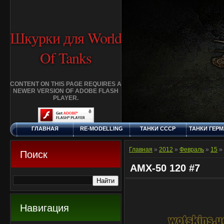
Шкурки для World
Of Tanks
CONTENT ON THIS PAGE REQUIRES A
NEWER VERSION OF ADOBE FLASH
PLAYER.
ГЛАВНАЯ
RE-MODELLING
ТАНКИ СССР
ТАНКИ ГЕР
ВОСКРЕСЕНЬЕ, 9.8.2026
ДОБАВИТЬ
КЛАНЫ
FAQ
СТАНДАР
ШКУРКУ
ШКУРК
Главная
»
2012
»
Февраль
»
15
»
Поиск
AMX-50 120 #7
Навигация