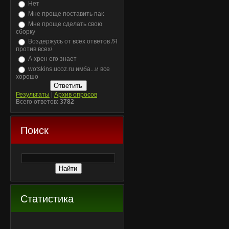
Нет
Мне проще поставить пак
Мне проще сделать свою
сборку
Воздержусь от всех ответов /Я
против всех/
А хрен его знает
wotskins.ucoz.ru имба...и все
хорошо
Результаты
|
Архив опросов
Всего ответов:
3782
Поиск
Статистика