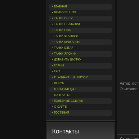
ГЛАВНАЯ
RE-MODELLING
ТАНКИ СССР
ТАНКИ ГЕРМАНИИ
ТАНКИ США
ТАНКИ ФРАНЦИИ
ТАНКИ БРИТАНИИ
ТАНКИ КИТАЯ
ТАНКИ ЯПОНИИ
ДОБАВИТЬ ШКУРКУ
КЛАНЫ
FAQ
СТАНДАРТНЫЕ ШКУРКИ
Автор: domi
ФОРУМ
Описание:
МУЛЬТИМЕДИЯ
КОНТАКТЫ
ПОЛЕЗНЫЕ ССЫЛКИ
О САЙТЕ
ГОСТЕВАЯ
Контакты
Категория