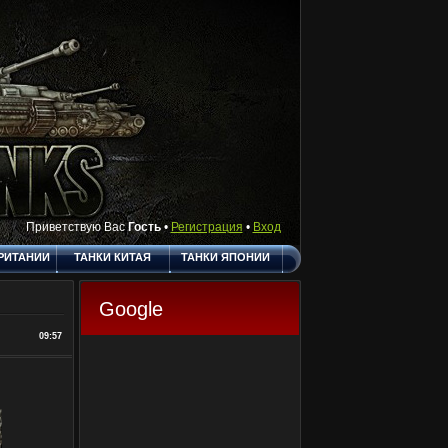
Приветствую Вас
Гость
•
Регистрация
•
Вход
РИТАНИИ
ТАНКИ КИТАЯ
ТАНКИ ЯПОНИИ
АКТЫ
ПОЛЕЗНЫЕ
О САЙТЕ
ССЫЛКИ
Google
ГОСТЕВАЯ
09:57