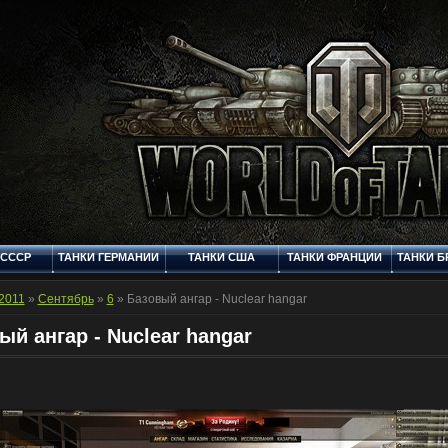
 СССР
ТАНКИ ГЕРМАНИИ
ТАНКИ США
ТАНКИ ФРАНЦИИ
ТАНКИ Б
Q
СТАНДАРТНЫЕ
ФОРУМ
МУЛЬТИМЕДИЯ
КОНТ
ШКУРКИ
2011
»
Сентябрь
»
6
» Базовый ангар - Nuclear hangar
ый ангар - Nuclear hangar