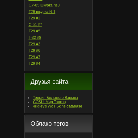
СУ-85 шкурка №3
T29 шкурка №1
T29 #2
С-51 #7
T29 #5
T-32 #8
T29 #3
T29 #6
T29 #7
T29 #4
Друзья сайта
Теория Большого Взрыва
GOSU::Мир Танков
4ridley's WoT Skins database
Облако тегов