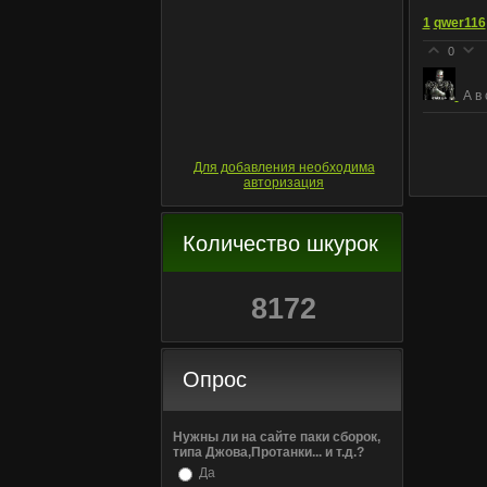
1
qwer116
0
А в
Для добавления необходима
авторизация
Количество шкурок
8172
Опрос
Нужны ли на сайте паки сборок,
типа Джова,Протанки... и т.д.?
Да