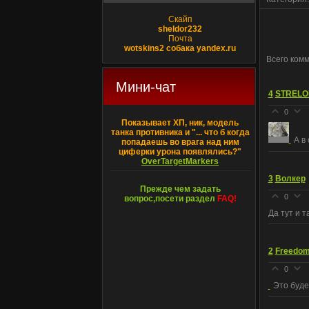
Скайп
sheldor232
Почта
wotskins2 собака yandex.ru
Всего ком
Мини-чат
4
STRELO
0
Показывает ХП, ник, модель
танка противника и "... что б когда
А в
попадаешь во врага над ним
циферки урона появлялись?"
OverTargetMarkers
3
Волкер
Прежде чем задать
0
вопрос,посети раздел
FAQ!
Да тут и т
2
Freedom
0
Это буде