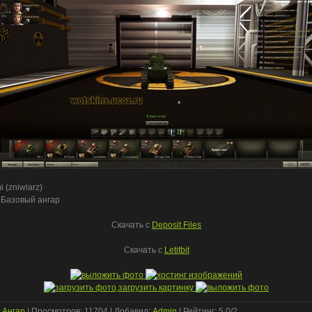
 (zniwiarz)
 Базовый ангар
Скачать c
Deposit Files
Скачать с
Letitbit
:
Ангар
|
Просмотров
: 11704 |
Добавил
:
Admin
|
Рейтинг
:
5.0
/
2