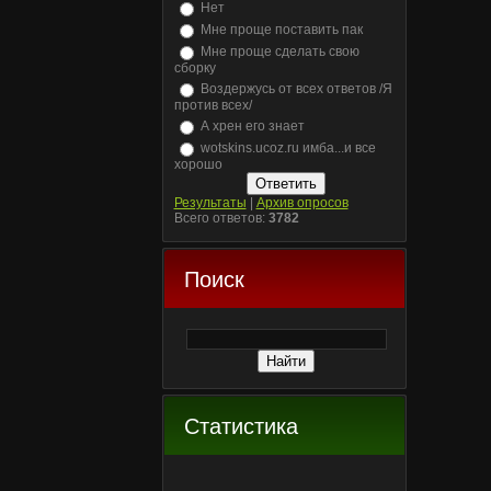
Нет
Мне проще поставить пак
Мне проще сделать свою
сборку
Воздержусь от всех ответов /Я
против всех/
А хрен его знает
wotskins.ucoz.ru имба...и все
хорошо
Результаты
|
Архив опросов
Всего ответов:
3782
Поиск
Статистика