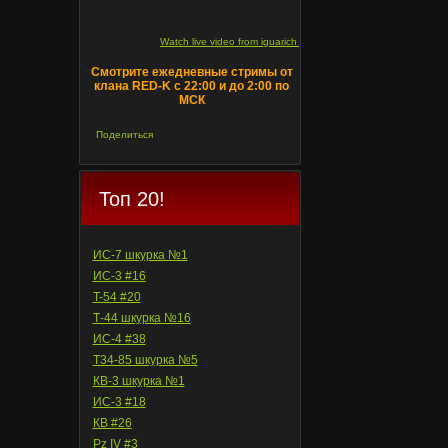
Watch live video from iguarich on ru.twitch.tv
Смотрите ежедневные стримы от
клана RED-K с 22:00 и до 2:00 по
МСК
Поделиться
Топ 20!
ИС-7 шкурка №1
ИС-3 #16
T-54 #20
Т-44 шкурка №16
ИС-4 #38
Т34-85 шкурка №5
КВ-3 шкурка №1
ИС-3 #18
КВ #26
Pz IV #3