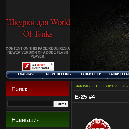
Шкурки для World
Of Tanks
CONTENT ON THIS PAGE REQUIRES A
NEWER VERSION OF ADOBE FLASH
PLAYER.
ГЛАВНАЯ
RE-MODELLING
ТАНКИ СССР
ТАНКИ ГЕР
ПЯТНИЦА, 7.8.2026
ДОБАВИТЬ
КЛАНЫ
FAQ
СТАНДАР
ШКУРКУ
ШКУРК
Главная
»
2013
»
Сентябрь
»
8
» 
Поиск
E-25 #4
Навигация