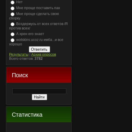
Нет
Мне проще поставить пак
Мне проще сделать свою
сборку
Воздержусь от всех ответов /Я
против всех/
А хрен его знает
wotskins.ucoz.ru имба...и все
хорошо
Результаты
|
Архив опросов
Всего ответов:
3782
Поиск
Статистика