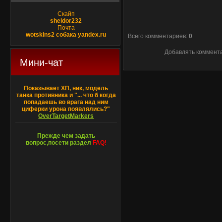
Скайп
sheldor232
Почта
wotskins2 собака yandex.ru
Всего комментариев
:
0
Добавлять коммента
Мини-чат
Показывает ХП, ник, модель
танка противника и "... что б когда
попадаешь во врага над ним
циферки урона появлялись?"
OverTargetMarkers
Прежде чем задать
вопрос,посети раздел
FAQ!