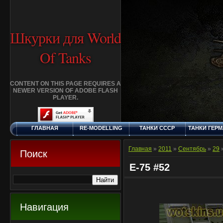
Шкурки для World
Of Tanks
CONTENT ON THIS PAGE REQUIRES A
NEWER VERSION OF ADOBE FLASH
PLAYER.
ГЛАВНАЯ
RE-MODELLING
ТАНКИ СССР
ТАНКИ ГЕР
СУББОТА, 8.8.2026
ДОБАВИТЬ
КЛАНЫ
FAQ
СТАНДАР
ШКУРКУ
ШКУРК
Главная
»
2011
»
Сентябрь
»
29
»
Поиск
E-75 #52
Навигация