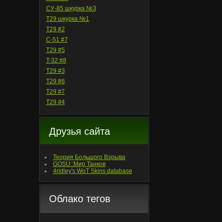
СУ-85 шкурка №3
T29 шкурка №1
T29 #2
С-51 #7
T29 #5
T-32 #8
T29 #3
T29 #6
T29 #7
T29 #4
Друзья сайта
Теория Большого Взрыва
GOSU::Мир Танков
4ridley's WoT Skins database
Облако тегов