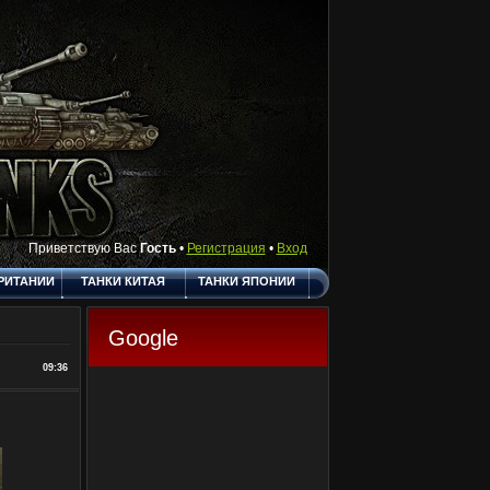
Приветствую Вас
Гость
•
Регистрация
•
Вход
РИТАНИИ
ТАНКИ КИТАЯ
ТАНКИ ЯПОНИИ
АКТЫ
ПОЛЕЗНЫЕ
О САЙТЕ
ССЫЛКИ
Google
ГОСТЕВАЯ
09:36