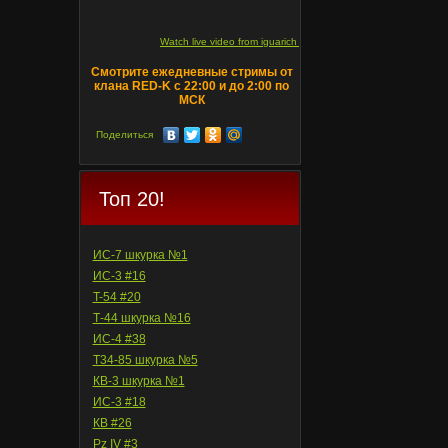
Watch live video from iguarich on ru.twitch.tv
Смотрите ежедневные стримы от
клана RED-K с 22:00 и до 2:00 по
МСК
Поделиться
Топ 20!
ИС-7 шкурка №1
ИС-3 #16
T-54 #20
Т-44 шкурка №16
ИС-4 #38
Т34-85 шкурка №5
КВ-3 шкурка №1
ИС-3 #18
КВ #26
Pz IV #3