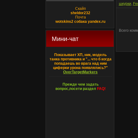
шкурки
,
Fe
Скайп
sheldor232
Почта
wotskins2 собака yandex.ru
Всего ком
Мини-чат
Показывает ХП, ник, модель
танка противника и "... что б когда
попадаешь во врага над ним
циферки урона появлялись?"
OverTargetMarkers
Прежде чем задать
вопрос,посети раздел
FAQ!