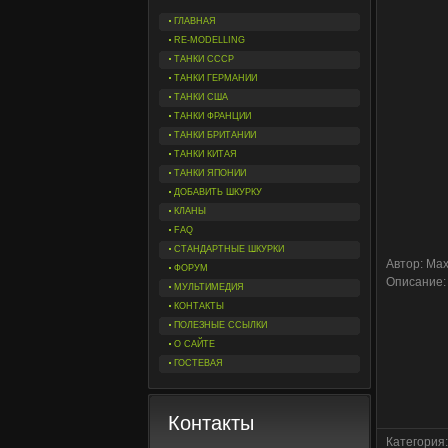
ГЛАВНАЯ
RE-MODELLING
ТАНКИ СССР
ТАНКИ ГЕРМАНИИ
ТАНКИ США
ТАНКИ ФРАНЦИИ
ТАНКИ БРИТАНИИ
ТАНКИ КИТАЯ
ТАНКИ ЯПОНИИ
ДОБАВИТЬ ШКУРКУ
КЛАНЫ
FAQ
СТАНДАРТНЫЕ ШКУРКИ
Автор: Ma
ФОРУМ
Описание: 
МУЛЬТИМЕДИЯ
КОНТАКТЫ
ПОЛЕЗНЫЕ ССЫЛКИ
О САЙТЕ
ГОСТЕВАЯ
Контакты
Категория