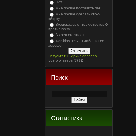
Нет
Мне проще поставить пак
Мне проще сделать свою
сборку
Воздержусь от всех ответов /Я
против всех/
А хрен его знает
wotskins.ucoz.ru имба...и все
хорошо
Результаты
|
Архив опросов
Всего ответов:
3782
Поиск
Статистика