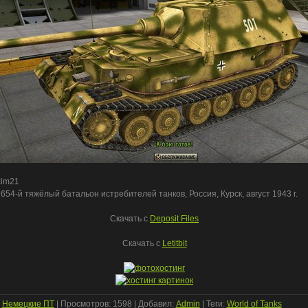
xim21
654-й тяжёлый батальон истребителей танков, Россия, Курск, август 1943 г.
Скачать c
Deposit Files
Скачать с
Letitbit
:
Немецкие ПТ
|
Просмотров
: 1598 |
Добавил
:
Admin
|
Теги
:
World of Tanks