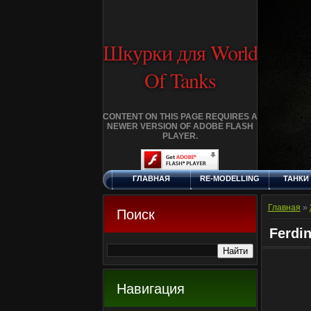
Шкурки для World
Of Tanks
CONTENT ON THIS PAGE REQUIRES A
NEWER VERSION OF ADOBE FLASH
PLAYER.
ГЛАВНАЯ
RE-MODELLING
ТАНКИ
ПЯТНИЦА, 7.8.2026
ДОБАВИТЬ
КЛАНЫ
FA
ШКУРКУ
Главная
»
Поиск
Ferdi
Навигация