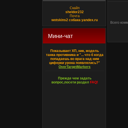
Скайп
sheldor232
Почта
wotskins2 собака yandex.ru
Всего ком
Мини-чат
Показывает ХП, ник, модель
танка противника и "... что б когда
попадаешь во врага над ним
циферки урона появлялись?"
OverTargetMarkers
Прежде чем задать
вопрос,посети раздел
FAQ!