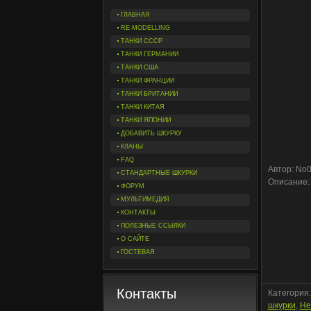
ГЛАВНАЯ
RE-MODELLING
ТАНКИ СССР
ТАНКИ ГЕРМАНИИ
ТАНКИ США
ТАНКИ ФРАНЦИИ
ТАНКИ БРИТАНИИ
ТАНКИ КИТАЯ
ТАНКИ ЯПОНИИ
ДОБАВИТЬ ШКУРКУ
КЛАНЫ
FAQ
Автор: No
СТАНДАРТНЫЕ ШКУРКИ
Описание:
ФОРУМ
МУЛЬТИМЕДИЯ
КОНТАКТЫ
ПОЛЕЗНЫЕ ССЫЛКИ
О САЙТЕ
ГОСТЕВАЯ
Контакты
Категория
шкурки
,
He