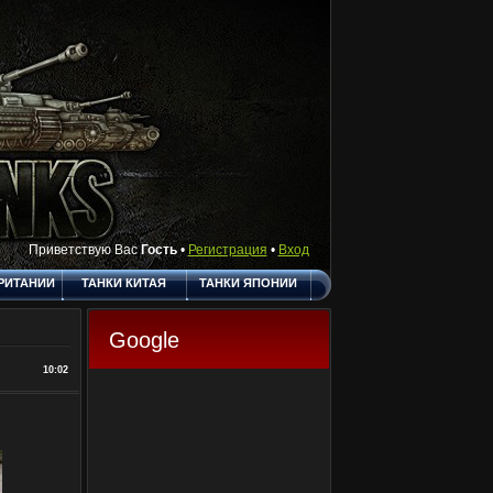
Приветствую Вас
Гость
•
Регистрация
•
Вход
РИТАНИИ
ТАНКИ КИТАЯ
ТАНКИ ЯПОНИИ
АКТЫ
ПОЛЕЗНЫЕ
О САЙТЕ
ССЫЛКИ
Google
ГОСТЕВАЯ
10:02