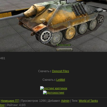
0481
Скачать c
Deposit Files
Скачать с
Letitbit
:
Немецкие ПТ
|
Просмотров
: 1266 |
Добавил
:
Admin
|
Теги
:
World of Tanks
tzer
|
Рейтинг
:
4.0
/
3