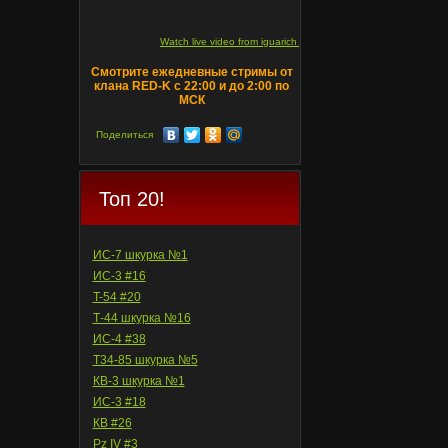
Watch live video from iguarich on ru.twitch.tv
Смотрите ежедневные стримы от
клана RED-K с 22:00 и до 2:00 по
МСК
Поделиться
Топ 20!
ИС-7 шкурка №1
ИС-3 #16
T-54 #20
Т-44 шкурка №16
ИС-4 #38
Т34-85 шкурка №5
КВ-3 шкурка №1
ИС-3 #18
КВ #26
Pz IV #3