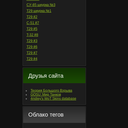
СУ-85 шкурка №3
T29 шкурка №1
T29 #2
С-51 #7
T29 #5
T-32 #8
T29 #3
T29 #6
T29 #7
T29 #4
Друзья сайта
Теория Большого Взрыва
GOSU::Мир Танков
4ridley's WoT Skins database
Облако тегов