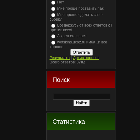
Нет
Мне проще поставить пак
Мне проще сделать свою
сборку
Воздержусь от всех ответов /Я
против всех/
А хрен его знает
wotskins.ucoz.ru имба...и все
хорошо
Результаты
|
Архив опросов
Всего ответов:
3782
Поиск
Статистика