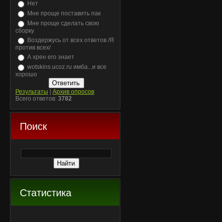
Нет
Мне проще поставить пак
Мне проще сделать свою
сборку
Воздержусь от всех ответов /Я
против всех/
А хрен его знает
wotskins.ucoz.ru имба...и все
хорошо
Результаты
|
Архив опросов
Всего ответов:
3782
Поиск
Статистика