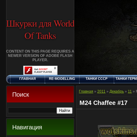
Шкурки для World
Of Tanks
CONTENT ON THIS PAGE REQUIRES A
NEWER VERSION OF ADOBE FLASH
PLAYER.
ГЛАВНАЯ
RE-MODELLING
ТАНКИ СССР
ТАНКИ ГЕР
ВОСКРЕСЕНЬЕ, 9.8.2026
ДОБАВИТЬ
КЛАНЫ
FAQ
СТАНДАР
ШКУРКУ
ШКУРК
Главная
»
2011
»
Декабрь
»
11
» 
Поиск
M24 Chaffee #17
Навигация