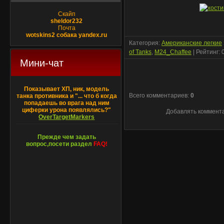
Скайп
sheldor232
Почта
wotskins2 собака yandex.ru
Категория
:
Американские легкие
of Tanks
,
M24_Chaffee
|
Рейтинг
:
Мини-чат
Показывает ХП, ник, модель
Всего комментариев
:
0
танка противника и "... что б когда
попадаешь во врага над ним
циферки урона появлялись?"
Добавлять коммента
OverTargetMarkers
Прежде чем задать
вопрос,посети раздел
FAQ!