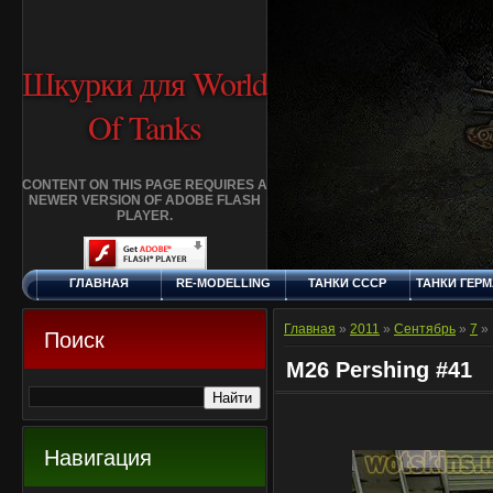
Шкурки для World
Of Tanks
CONTENT ON THIS PAGE REQUIRES A
NEWER VERSION OF ADOBE FLASH
PLAYER.
ГЛАВНАЯ
RE-MODELLING
ТАНКИ СССР
ТАНКИ ГЕР
ПОНЕДЕЛЬНИК, 10.8.2026
ДОБАВИТЬ
КЛАНЫ
FAQ
СТАНДАР
ШКУРКУ
ШКУРК
Главная
»
2011
»
Сентябрь
»
7
» 
Поиск
M26 Pershing #41
Навигация