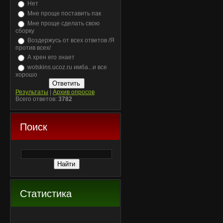
Нет
Мне проще поставить пак
Мне проще сделать свою
сборку
Воздержусь от всех ответов /Я
против всех/
А хрен его знает
wotskins.ucoz.ru имба...и все
хорошо
Результаты
|
Архив опросов
Всего ответов:
3782
Поиск
Статистика