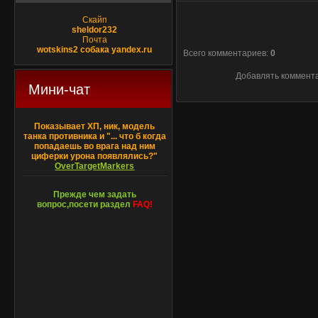
Скайп
sheldor232
Почта
wotskins2 собака yandex.ru
Всего комментариев
:
0
Добавлять коммента
Мини-чат
Показывает ХП, ник, модель
танка противника и "... что б когда
попадаешь во врага над ним
циферки урона появлялись?"
OverTargetMarkers
Прежде чем задать
вопрос,посети раздел
FAQ!