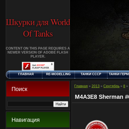
Шкурки для World
Of Tanks
CONTENT ON THIS PAGE REQUIRES A
NEWER VERSION OF ADOBE FLASH
PLAYER.
ГЛАВНАЯ
RE-MODELLING
ТАНКИ СССР
ТАНКИ ГЕР
ЧЕТВЕРГ, 6.8.2026
ДОБАВИТЬ
КЛАНЫ
FAQ
СТАНДАР
ШКУРКУ
ШКУРК
Главная
»
2013
»
Сентябрь
»
8
»
Поиск
M4A3E8 Sherman #
Навигация