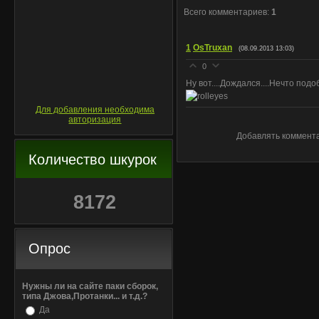
Всего комментариев
:
1
1
OsTruxan
(08.09.2013 13:03)
0
Ну вот....Дождался....Нечто по
Для добавления необходима
авторизация
Добавлять коммента
Количество шкурок
8172
Опрос
Нужны ли на сайте паки сборок,
типа Джова,Протанки... и т.д.?
Да