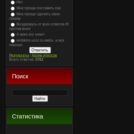
Нет
Мне проще поставить пак
Мне проще сделать свою
сборку
Воздержусь от всех ответов /Я
против всех/
А хрен его знает
wotskins.ucoz.ru имба...и все
хорошо
Результаты
|
Архив опросов
Всего ответов:
3782
Поиск
Статистика