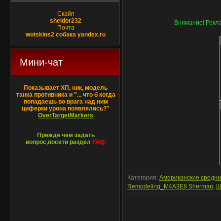
Скайп
sheldor232
Внимание! Рекла
Почта
wotskins2 собака yandex.ru
Мини-чат
Показывает ХП, ник, модель
танка противника и "... что б когда
попадаешь во врага над ним
циферки урона появлялись?"
OverTargetMarkers
Прежде чем задать
вопрос,посети раздел
FAQ!
Категория
:
Американские средн
Remodeling_M4A3E8 Sherman
,
Ш