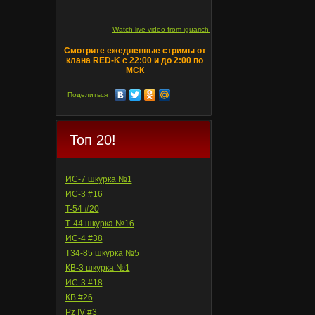
Watch live video from iguarich on ru.twitch.tv
Смотрите ежедневные стримы от
клана RED-K с 22:00 и до 2:00 по
МСК
Поделиться
Топ 20!
ИС-7 шкурка №1
ИС-3 #16
T-54 #20
Т-44 шкурка №16
ИС-4 #38
Т34-85 шкурка №5
КВ-3 шкурка №1
ИС-3 #18
КВ #26
Pz IV #3