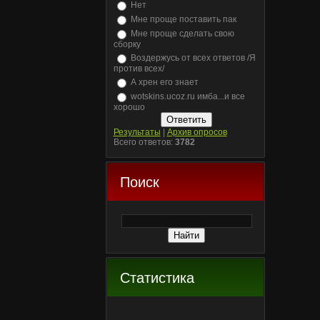
Нет
Мне проще поставить пак
Мне проще сделать свою
сборку
Воздержусь от всех ответов /Я
против всех/
А хрен его знает
wotskins.ucoz.ru имба...и все
хорошо
Результаты
|
Архив опросов
Всего ответов:
3782
Поиск
Статистика