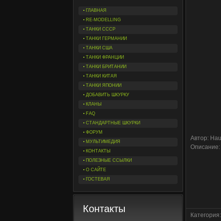
ГЛАВНАЯ
RE-MODELLING
ТАНКИ СССР
ТАНКИ ГЕРМАНИИ
ТАНКИ США
ТАНКИ ФРАНЦИИ
ТАНКИ БРИТАНИИ
ТАНКИ КИТАЯ
ТАНКИ ЯПОНИИ
ДОБАВИТЬ ШКУРКУ
КЛАНЫ
FAQ
СТАНДАРТНЫЕ ШКУРКИ
ФОРУМ
Автор: Hau
МУЛЬТИМЕДИЯ
Описание:
КОНТАКТЫ
ПОЛЕЗНЫЕ ССЫЛКИ
О САЙТЕ
ГОСТЕВАЯ
Контакты
Категория