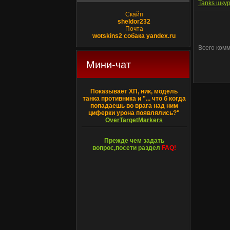
Tanks шкур
Скайп
sheldor232
Почта
wotskins2 собака yandex.ru
Всего ком
Мини-чат
Показывает ХП, ник, модель
танка противника и "... что б когда
попадаешь во врага над ним
циферки урона появлялись?"
OverTargetMarkers
Прежде чем задать
вопрос,посети раздел
FAQ!