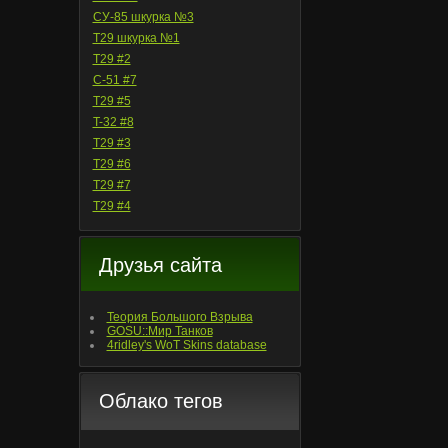
СУ-85 шкурка №3
T29 шкурка №1
T29 #2
С-51 #7
T29 #5
T-32 #8
T29 #3
T29 #6
T29 #7
T29 #4
Друзья сайта
Теория Большого Взрыва
GOSU::Мир Танков
4ridley's WoT Skins database
Облако тегов