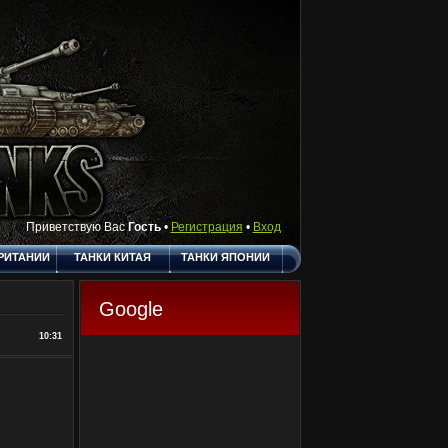
Приветствую Вас
Гость
•
Регистрация
•
Вход
РИТАНИИ
ТАНКИ КИТАЯ
ТАНКИ ЯПОНИИ
АКТЫ
ПОЛЕЗНЫЕ
О САЙТЕ
ССЫЛКИ
Google
ГОСТЕВАЯ
10:31