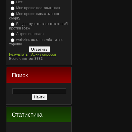
Нет
Мне проще поставить пак
Мне проще сделать свою
сборку
Воздержусь от всех ответов /Я
против всех/
А хрен его знает
wotskins.ucoz.ru имба...и все
хорошо
Результаты
|
Архив опросов
Всего ответов:
3782
Поиск
Статистика