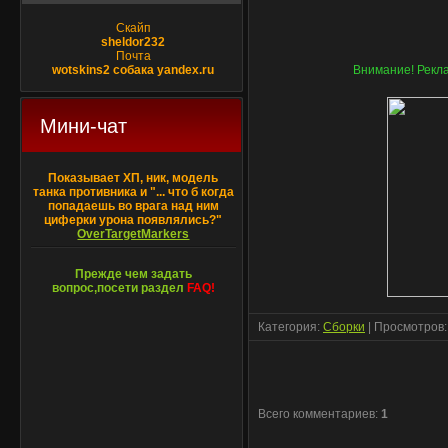
Скайп
sheldor232
Почта
wotskins2 собака yandex.ru
Внимание! Рекла
Мини-чат
Показывает ХП, ник, модель
танка противника и "... что б когда
попадаешь во врага над ним
циферки урона появлялись?"
OverTargetMarkers
Прежде чем задать
вопрос,посети раздел
FAQ!
Категория
:
Сборки
|
Просмотров
Всего комментариев
:
1