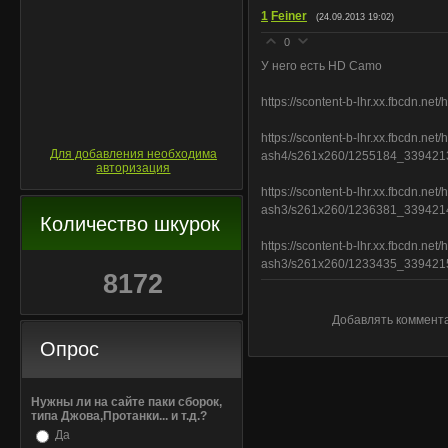
1
Feiner
(24.09.2013 19:02)
0
У него есть HD Camo
https://scontent-b-lhr.xx.fbcdn
https://scontent-b-lhr.xx.fbcdn.net/
Для добавления необходима
ash4/s261x260/1255184_33942
авторизация
https://scontent-b-lhr.xx.fbcdn.net/
ash3/s261x260/1236381_33942
Количество шкурок
https://scontent-b-lhr.xx.fbcdn.net/
ash3/s261x260/1233435_33942
8172
Добавлять коммента
Опрос
Нужны ли на сайте паки сборок,
типа Джова,Протанки... и т.д.?
Да