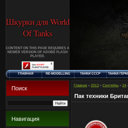
Шкурки для World
Of Tanks
CONTENT ON THIS PAGE REQUIRES A
NEWER VERSION OF ADOBE FLASH
PLAYER.
ГЛАВНАЯ
RE-MODELLING
ТАНКИ СССР
ТАНКИ ГЕР
ЧЕТВЕРГ, 6.8.2026
ДОБАВИТЬ
КЛАНЫ
FAQ
СТАНДАР
ШКУРКУ
ШКУРК
Главная
»
2013
»
Сентябрь
»
24
Поиск
Пак техники Брита
Навигация