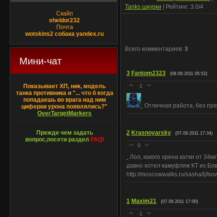
Tanks шкурки
|
Рейтинг
:
3.0
/
4
Скайп
sheldor232
Почта
wotskins2 собака yandex.ru
Всего комментариев
:
3
Мини-чат
3
Fantom2323
(08.09.2011 05:52)
Показывает ХП, ник, модель
-1
танка противника и "... что б когда
попадаешь во врага над ним
Отличная работа, без пр
циферки урона появлялись?"
OverTargetMarkers
Прежде чем задать
2
Krasnoyarsky
(07.09.2011 17:34)
вопрос,посети раздел
FAQ!
0
Лол, какого хрена катки от 34ки
давно хотел камуфляж КТ из Бов
http://moscowwalks.ru/sasha/lj/bo
1
Maxim21
(07.09.2011 17:00)
-1