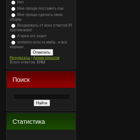
Нет
Мне проще поставить пак
Мне проще сделать свою
сборку
Воздержусь от всех ответов /Я
против всех/
А хрен его знает
wotskins.ucoz.ru имба...и все
хорошо
Результаты
|
Архив опросов
Всего ответов:
3782
Поиск
Статистика