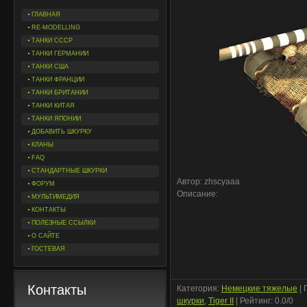
ГЛАВНАЯ
RE-MODELLING
ТАНКИ СССР
ТАНКИ ГЕРМАНИИ
ТАНКИ США
ТАНКИ ФРАНЦИИ
ТАНКИ БРИТАНИИ
ТАНКИ КИТАЯ
ТАНКИ ЯПОНИИ
ДОБАВИТЬ ШКУРКУ
КЛАНЫ
FAQ
СТАНДАРТНЫЕ ШКУРКИ
Автор: zhscyaaa
ФОРУМ
Описание:
МУЛЬТИМЕДИЯ
КОНТАКТЫ
ПОЛЕЗНЫЕ ССЫЛКИ
О САЙТЕ
ГОСТЕВАЯ
Контакты
Категория
:
Немецкие тяжелые
|
шкурки
,
Tiger II
|
Рейтинг
:
0.0
/
0