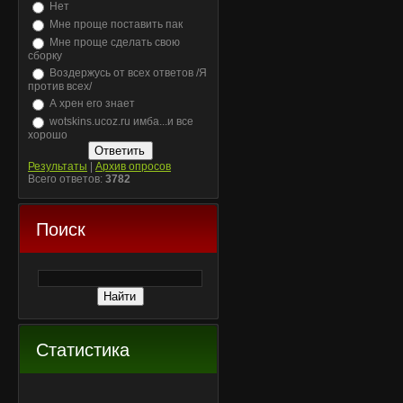
Нет
Мне проще поставить пак
Мне проще сделать свою
сборку
Воздержусь от всех ответов /Я
против всех/
А хрен его знает
wotskins.ucoz.ru имба...и все
хорошо
Результаты
|
Архив опросов
Всего ответов:
3782
Поиск
Статистика