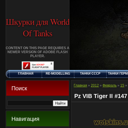
Шкурки для World
Of Tanks
CONTENT ON THIS PAGE REQUIRES A
NEWER VERSION OF ADOBE FLASH
PLAYER.
ГЛАВНАЯ
RE-MODELLING
ТАНКИ СССР
ТАНКИ ГЕР
ЧЕТВЕРГ, 6.8.2026
ДОБАВИТЬ
КЛАНЫ
FAQ
СТАНДАР
ШКУРКУ
ШКУРК
Главная
»
2012
»
Февраль
»
15
» 
Поиск
Pz VIB Tiger II #147
Навигация