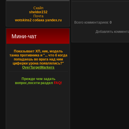
Скайп
sheldor232
Почта
wotskins2 собака yandex.ru
Всего комментариев
:
0
Добавлять коммента
Мини-чат
Показывает ХП, ник, модель
танка противника и "... что б когда
попадаешь во врага над ним
циферки урона появлялись?"
OverTargetMarkers
Прежде чем задать
вопрос,посети раздел
FAQ!