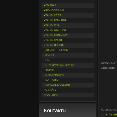
ГЛАВНАЯ
RE-MODELLING
ТАНКИ СССР
ТАНКИ ГЕРМАНИИ
ТАНКИ США
ТАНКИ ФРАНЦИИ
ТАНКИ БРИТАНИИ
ТАНКИ КИТАЯ
ТАНКИ ЯПОНИИ
ДОБАВИТЬ ШКУРКУ
КЛАНЫ
FAQ
Автор: Pe
СТАНДАРТНЫЕ ШКУРКИ
Описание:
ФОРУМ
МУЛЬТИМЕДИЯ
КОНТАКТЫ
ПОЛЕЗНЫЕ ССЫЛКИ
О САЙТЕ
ГОСТЕВАЯ
Контакты
Категория
of Tanks ш