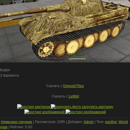
TRoBi4
 2 варианта
Скачать c
Deposit Files
Скачать с
Letitbit
:
Немецкие средние
|
Просмотров
: 1095 |
Добавил
:
Admin
|
Теги
:
panther
,
World
курки
|
Рейтинг
:
5.0
/
1