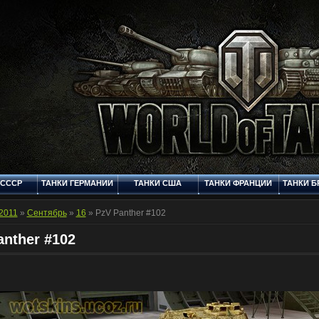
 СССР
ТАНКИ ГЕРМАНИИ
ТАНКИ США
ТАНКИ ФРАНЦИИ
ТАНКИ Б
Q
СТАНДАРТНЫЕ
ФОРУМ
МУЛЬТИМЕДИЯ
КОНТ
ШКУРКИ
2011
»
Сентябрь
»
16
» PzV Panther #102
anther #102