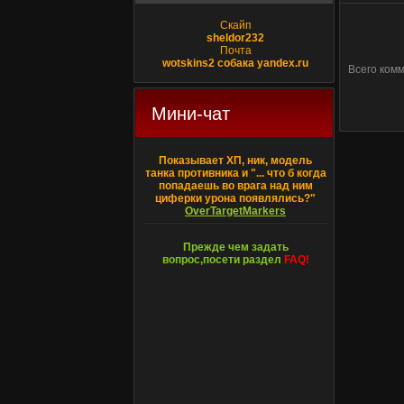
Скайп
sheldor232
Почта
wotskins2 собака yandex.ru
Всего ком
Мини-чат
Показывает ХП, ник, модель
танка противника и "... что б когда
попадаешь во врага над ним
циферки урона появлялись?"
OverTargetMarkers
Прежде чем задать
вопрос,посети раздел
FAQ!