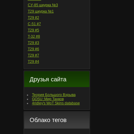
СУ-85 шкурка №3
T29 шкурка №1
T29 #2
С-51 #7
T29 #5
T-32 #8
T29 #3
T29 #6
T29 #7
T29 #4
Друзья сайта
Теория Большого Взрыва
GOSU::Мир Танков
4ridley's WoT Skins database
Облако тегов