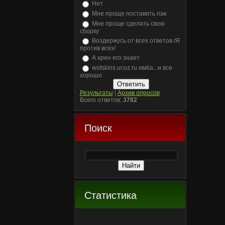
Нет
Мне проще поставить пак
Мне проще сделать свою
сборку
Воздержусь от всех ответов /Я
против всех/
А хрен его знает
wotskins.ucoz.ru имба...и все
хорошо
Результаты
|
Архив опросов
Всего ответов:
3782
Поиск
Статистика