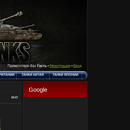
Приветствую Вас
Гость
•
Регистрация
•
Вход
РИТАНИИ
ТАНКИ КИТАЯ
ТАНКИ ЯПОНИИ
АКТЫ
ПОЛЕЗНЫЕ
О САЙТЕ
ССЫЛКИ
Google
ГОСТЕВАЯ
09:07