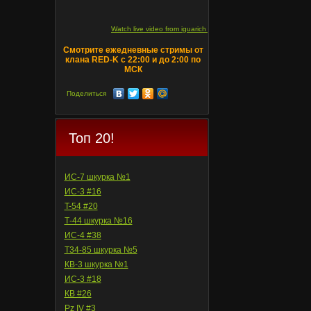
Watch live video from iguarich on ru.twitch.tv
Смотрите ежедневные стримы от
клана RED-K с 22:00 и до 2:00 по
МСК
Поделиться
Топ 20!
ИС-7 шкурка №1
ИС-3 #16
T-54 #20
Т-44 шкурка №16
ИС-4 #38
Т34-85 шкурка №5
КВ-3 шкурка №1
ИС-3 #18
КВ #26
Pz IV #3