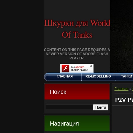
Шкурки для World
Of Tanks
CONTENT ON THIS PAGE REQUIRES A
NEWER VERSION OF ADOBE FLASH
PLAYER.
ГЛАВНАЯ
RE-MODELLING
ТАНКИ
СУББОТА, 8.8.2026
ДОБАВИТЬ
КЛАНЫ
FA
ШКУРКУ
Главная
»
Поиск
PzV P
Навигация