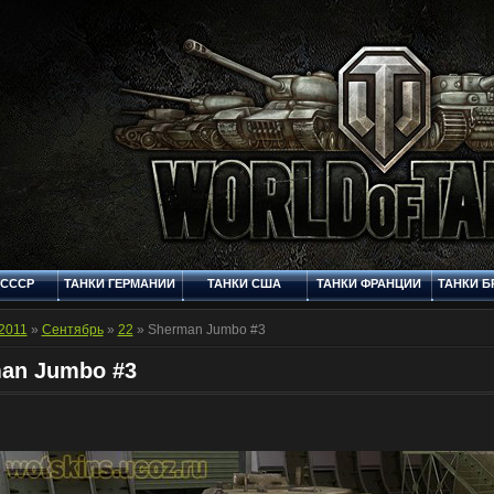
 СССР
ТАНКИ ГЕРМАНИИ
ТАНКИ США
ТАНКИ ФРАНЦИИ
ТАНКИ Б
Q
СТАНДАРТНЫЕ
ФОРУМ
МУЛЬТИМЕДИЯ
КОНТ
ШКУРКИ
2011
»
Сентябрь
»
22
» Sherman Jumbo #3
an Jumbo #3