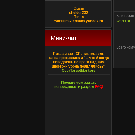
Скайп
sheldor232
Категория
Почта
wotskins2 собака yandex.ru
World of T
Мини-чат
Всего ком
Показывает ХП, ник, модель
танка противника и "... что б когда
попадаешь во врага над ним
циферки урона появлялись?"
OverTargetMarkers
Прежде чем задать
вопрос,посети раздел
FAQ!