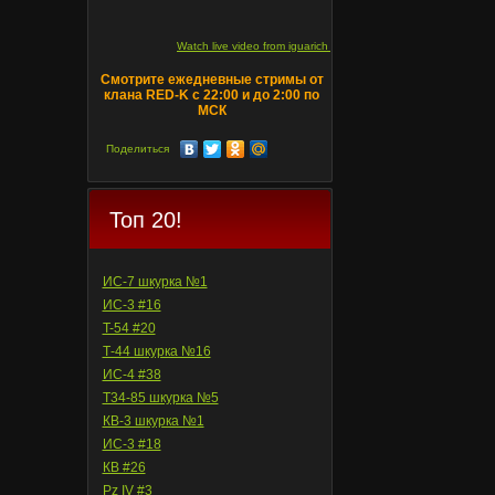
Watch live video from iguarich on ru.twitch.tv
Смотрите ежедневные стримы от
клана RED-K с 22:00 и до 2:00 по
МСК
Поделиться
Топ 20!
ИС-7 шкурка №1
ИС-3 #16
T-54 #20
Т-44 шкурка №16
ИС-4 #38
Т34-85 шкурка №5
КВ-3 шкурка №1
ИС-3 #18
КВ #26
Pz IV #3