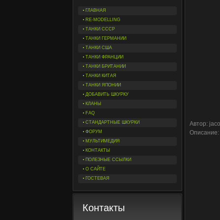
ГЛАВНАЯ
RE-MODELLING
ТАНКИ СССР
ТАНКИ ГЕРМАНИИ
ТАНКИ США
ТАНКИ ФРАНЦИИ
ТАНКИ БРИТАНИИ
ТАНКИ КИТАЯ
ТАНКИ ЯПОНИИ
ДОБАВИТЬ ШКУРКУ
КЛАНЫ
FAQ
СТАНДАРТНЫЕ ШКУРКИ
Автор: jac
ФОРУМ
Описание:
МУЛЬТИМЕДИЯ
КОНТАКТЫ
ПОЛЕЗНЫЕ ССЫЛКИ
О САЙТЕ
ГОСТЕВАЯ
Контакты