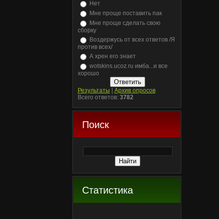
Нет
Мне проще поставить пак
Мне проще сделать свою
сборку
Воздержусь от всех ответов /Я
против всех/
А хрен его знает
wotskins.ucoz.ru имба...и все
хорошо
Результаты
|
Архив опросов
Всего ответов:
3782
Поиск
Статистика