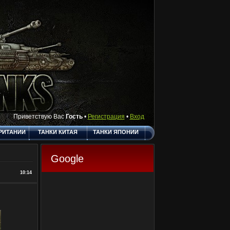
Приветствую Вас
Гость
•
Регистрация
•
Вход
РИТАНИИ
ТАНКИ КИТАЯ
ТАНКИ ЯПОНИИ
АКТЫ
ПОЛЕЗНЫЕ
О САЙТЕ
ССЫЛКИ
Google
ГОСТЕВАЯ
10:14