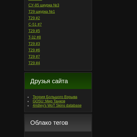
СУ-85 шкурка №3
T29 шкурка №1
T29 #2
С-51 #7
T29 #5
T-32 #8
T29 #3
T29 #6
T29 #7
T29 #4
Друзья сайта
Теория Большого Взрыва
GOSU::Мир Танков
4ridley's WoT Skins database
Облако тегов