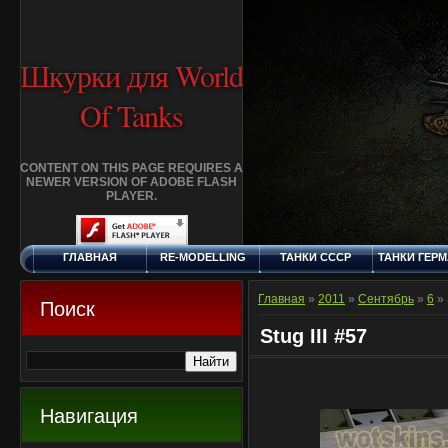
Шкурки для World
Of Tanks
CONTENT ON THIS PAGE REQUIRES A
NEWER VERSION OF ADOBE FLASH
PLAYER.
ГЛАВНАЯ
RE-MODELLING
ТАНКИ СССР
ТАНКИ ГЕР
ЧЕТВЕРГ, 6.8.2026
ДОБАВИТЬ
КЛАНЫ
FAQ
СТАНДАР
ШКУРКУ
ШКУРК
Главная
»
2011
»
Сентябрь
»
6
» 
Поиск
Stug III #57
Навигация