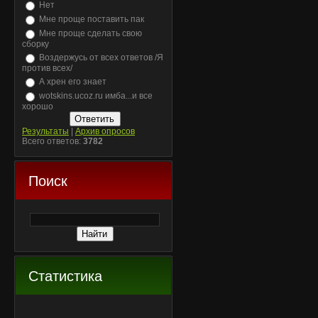
Нет
Мне проще поставить пак
Мне проще сделать свою
сборку
Воздержусь от всех ответов /Я
против всех/
А хрен его знает
wotskins.ucoz.ru имба...и все
хорошо
Результаты
|
Архив опросов
Всего ответов:
3782
Поиск
Статистика