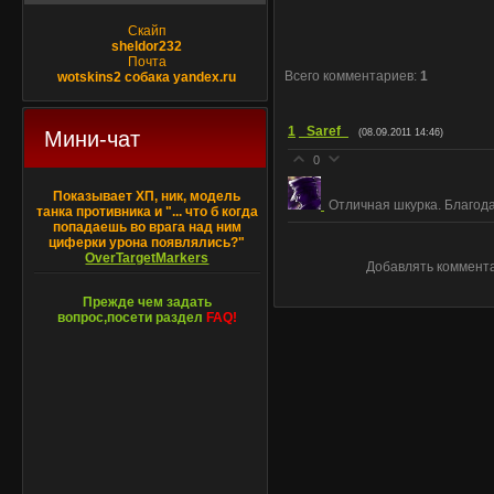
Скайп
sheldor232
Почта
Всего комментариев
:
1
wotskins2 собака yandex.ru
1
_Saref_
Мини-чат
(08.09.2011 14:46)
0
Показывает ХП, ник, модель
Отличная шкурка. Благод
танка противника и "... что б когда
попадаешь во врага над ним
циферки урона появлялись?"
OverTargetMarkers
Добавлять коммента
Прежде чем задать
вопрос,посети раздел
FAQ!