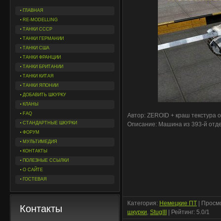
ГЛАВНАЯ
RE-MODELLING
ТАНКИ СССР
ТАНКИ ГЕРМАНИИ
ТАНКИ США
ТАНКИ ФРАНЦИИ
ТАНКИ БРИТАНИИ
ТАНКИ КИТАЯ
ТАНКИ ЯПОНИИ
ДОБАВИТЬ ШКУРКУ
КЛАНЫ
FAQ
Автор: ZEROID
+ краш текстура о
СТАНДАРТНЫЕ ШКУРКИ
Описание: Машина из 393-й отд
ФОРУМ
МУЛЬТИМЕДИЯ
КОНТАКТЫ
ПОЛЕЗНЫЕ ССЫЛКИ
О САЙТЕ
ГОСТЕВАЯ
Категория
:
Немецкие ПТ
|
Просм
Контакты
шкурки
,
StugIII
|
Рейтинг
:
5.0
/
1