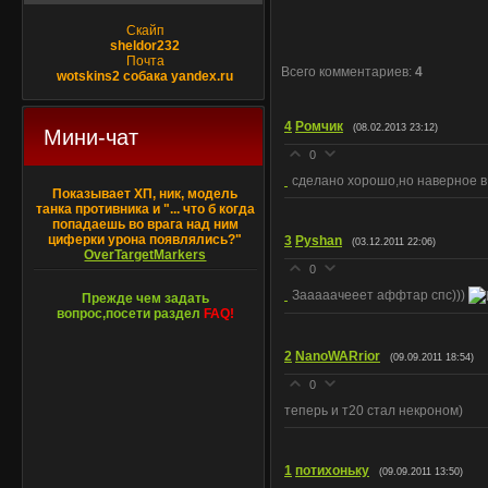
Скайп
sheldor232
Почта
Всего комментариев
:
4
wotskins2 собака yandex.ru
4
Ромчик
(08.02.2013 23:12)
Мини-чат
0
сделано хорошо,но наверное в 
Показывает ХП, ник, модель
танка противника и "... что б когда
попадаешь во врага над ним
циферки урона появлялись?"
3
Pyshan
(03.12.2011 22:06)
OverTargetMarkers
0
Зааааачееет аффтар спс)))
Прежде чем задать
вопрос,посети раздел
FAQ!
2
NanoWARrior
(09.09.2011 18:54)
0
теперь и т20 стал некроном)
1
потихоньку
(09.09.2011 13:50)