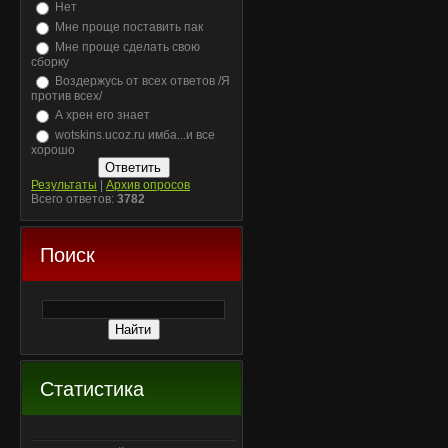
Нет
Мне проще поставить пак
Мне проще сделать свою
сборку
Воздержусь от всех ответов /Я
против всех/
А хрен его знает
wotskins.ucoz.ru имба...и все
хорошо
Результаты
|
Архив опросов
Всего ответов:
3782
Поиск
Статистика