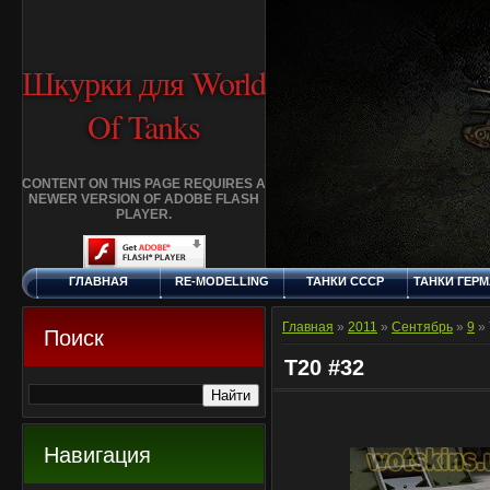
Шкурки для World
Of Tanks
CONTENT ON THIS PAGE REQUIRES A
NEWER VERSION OF ADOBE FLASH
PLAYER.
ГЛАВНАЯ
RE-MODELLING
ТАНКИ СССР
ТАНКИ ГЕР
ПЯТНИЦА, 7.8.2026
ДОБАВИТЬ
КЛАНЫ
FAQ
СТАНДАР
ШКУРКУ
ШКУРК
Главная
»
2011
»
Сентябрь
»
9
» 
Поиск
T20 #32
Навигация