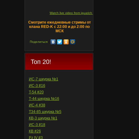
Watch live video from iguarich on ru.twitch.tv
Смотрите ежедневные стримы от
клана RED-K с 22:00 и до 2:00 по
МСК
Поделиться
Топ 20!
ИС-7 шкурка №1
ИС-3 #16
T-54 #20
Т-44 шкурка №16
ИС-4 #38
Т34-85 шкурка №5
КВ-3 шкурка №1
ИС-3 #18
КВ #26
Pz IV #3