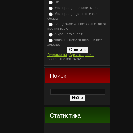
Нет
Мне проще поставить пак
Мне проще сделать свою
сборку
Воздержусь от всех ответов /Я
против всех/
А хрен его знает
wotskins.ucoz.ru имба...и все
хорошо
Результаты
|
Архив опросов
Всего ответов:
3782
Поиск
Статистика