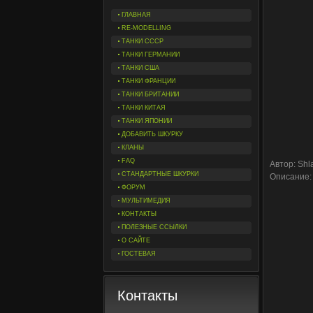
ГЛАВНАЯ
RE-MODELLING
ТАНКИ СССР
ТАНКИ ГЕРМАНИИ
ТАНКИ США
ТАНКИ ФРАНЦИИ
ТАНКИ БРИТАНИИ
ТАНКИ КИТАЯ
ТАНКИ ЯПОНИИ
ДОБАВИТЬ ШКУРКУ
КЛАНЫ
FAQ
Автор: Shl
СТАНДАРТНЫЕ ШКУРКИ
Описание:
ФОРУМ
МУЛЬТИМЕДИЯ
КОНТАКТЫ
ПОЛЕЗНЫЕ ССЫЛКИ
О САЙТЕ
ГОСТЕВАЯ
Контакты