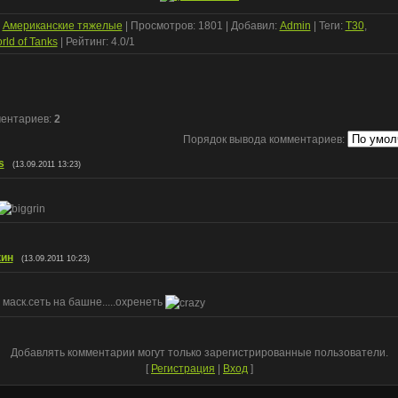
:
Американские тяжелые
|
Просмотров
: 1801 |
Добавил
:
Admin
|
Теги
:
T30
,
rld of Tanks
|
Рейтинг
:
4.0
/
1
ментариев
:
2
Порядок вывода комментариев:
s
(13.09.2011 13:23)
кин
(13.09.2011 10:23)
 маск.сеть на башне.....охренеть
Добавлять комментарии могут только зарегистрированные пользователи.
[
Регистрация
|
Вход
]