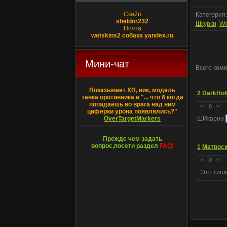
Скайп
Категория
sheldor232
Шкурки
,
Wo
Почта
wotskins2 собака yandex.ru
Мини-чат
Всего ком
Показывает ХП, ник, модель
2
DarkHol
танка противника и "... что б когда
попадаешь во врага над ним
0
циферки урона появлялись?"
OverTargetMarkers
ШИкарно
Прежде чем задать
вопрос,посети раздел
FAQ!
1
Матрос
0
Это типа