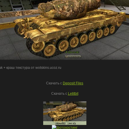
ak
+ краш текстура от wotskins.ucoz.ru
Скачать c
Deposit Files
Скачать с
Letitbit