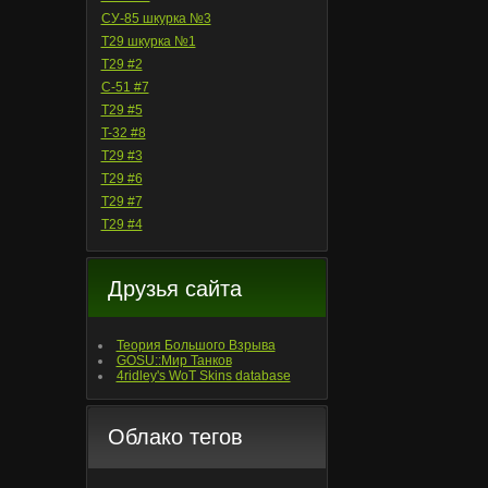
СУ-85 шкурка №3
T29 шкурка №1
T29 #2
С-51 #7
T29 #5
T-32 #8
T29 #3
T29 #6
T29 #7
T29 #4
Друзья сайта
Теория Большого Взрыва
GOSU::Мир Танков
4ridley's WoT Skins database
Облако тегов