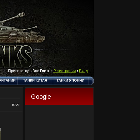
Приветствую Вас
Гость
•
Регистрация
•
Вход
РИТАНИИ
ТАНКИ КИТАЯ
ТАНКИ ЯПОНИИ
АКТЫ
ПОЛЕЗНЫЕ
О САЙТЕ
ССЫЛКИ
Google
ГОСТЕВАЯ
09:29