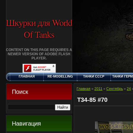
Шкурки для World
Of Tanks
CONTENT ON THIS PAGE REQUIRES A
NEWER VERSION OF ADOBE FLASH
PLAYER.
ГЛАВНАЯ
RE-MODELLING
ТАНКИ СССР
ТАНКИ ГЕР
ПОНЕДЕЛЬНИК, 10.8.2026
ДОБАВИТЬ
КЛАНЫ
FAQ
СТАНДАР
ШКУРКУ
ШКУРК
Главная
»
2011
»
Сентябрь
»
24
»
Поиск
Т34-85 #70
Навигация