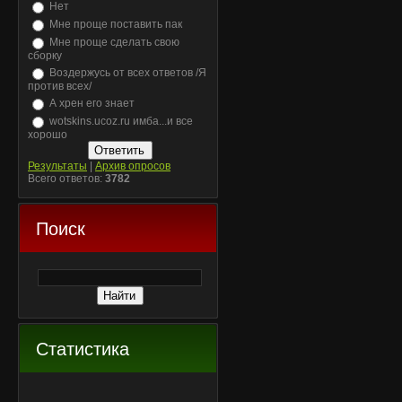
Нет
Мне проще поставить пак
Мне проще сделать свою
сборку
Воздержусь от всех ответов /Я
против всех/
А хрен его знает
wotskins.ucoz.ru имба...и все
хорошо
Результаты
|
Архив опросов
Всего ответов:
3782
Поиск
Статистика