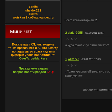
Скайп
sheldor232
Почта
wotskins2 собака yandex.ru
Всего комментариев
:
2
Мини-чат
2
dialer2055
(30.09.2011 18:54)
0
Показывает ХП, ник, модель
а куда файл с гуслями пихать?
танка противника и "... что б когда
попадаешь во врага над ним
циферки урона появлялись?"
OverTargetMarkers
1
weter72
(29.09.2011 12:05)
0
Прежде чем задать
Траки красивые!!! реально смот
вопрос,посети раздел
FAQ!
молодчага!!!
Добавлять коммента