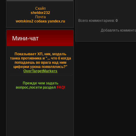
Скайп
sheldor232
Почта
Всего комментариев
:
0
wotskins2 собака yandex.ru
Добавлять коммента
Мини-чат
Показывает ХП, ник, модель
танка противника и "... что б когда
попадаешь во врага над ним
циферки урона появлялись?"
OverTargetMarkers
Прежде чем задать
вопрос,посети раздел
FAQ!