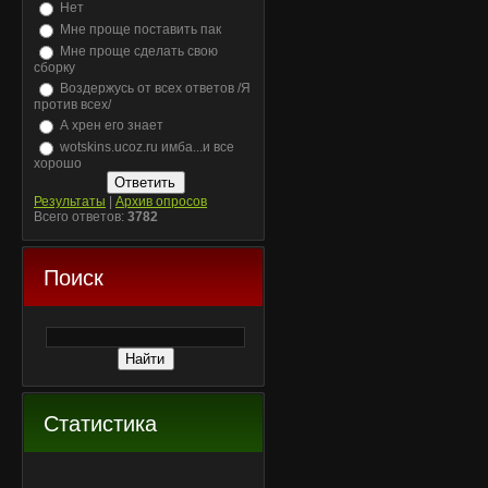
Нет
Мне проще поставить пак
Мне проще сделать свою
сборку
Воздержусь от всех ответов /Я
против всех/
А хрен его знает
wotskins.ucoz.ru имба...и все
хорошо
Результаты
|
Архив опросов
Всего ответов:
3782
Поиск
Статистика