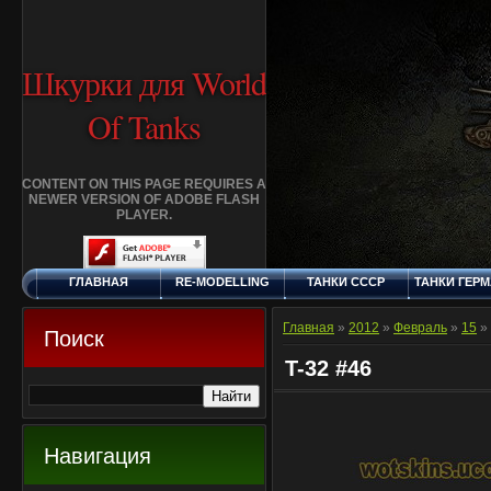
Шкурки для World
Of Tanks
CONTENT ON THIS PAGE REQUIRES A
NEWER VERSION OF ADOBE FLASH
PLAYER.
ГЛАВНАЯ
RE-MODELLING
ТАНКИ СССР
ТАНКИ ГЕР
ПЯТНИЦА, 7.8.2026
ДОБАВИТЬ
КЛАНЫ
FAQ
СТАНДАР
ШКУРКУ
ШКУРК
Главная
»
2012
»
Февраль
»
15
» 
Поиск
T-32 #46
Навигация